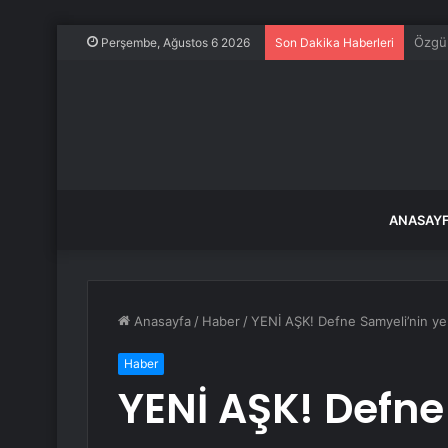
96 yıl
Perşembe, Ağustos 6 2026
Son Dakika Haberleri
ANASAY
Anasayfa
/
Haber
/
YENİ AŞK! Defne Samyeli’nin yeni 
Haber
YENİ AŞK! Defne