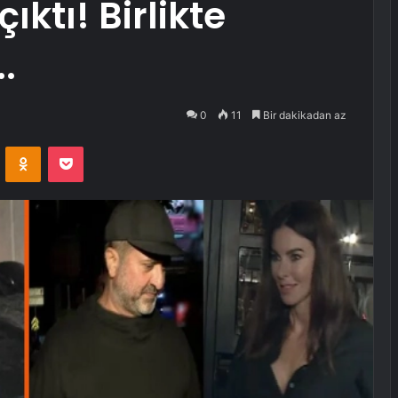
ıktı! Birlikte
.
0
11
Bir dakikadan az
VKontakte
Odnoklassniki
Pocket