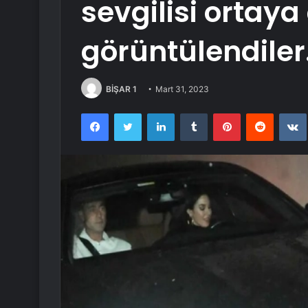
sevgilisi ortaya ç
görüntülendiler.
BİŞAR 1
Mart 31, 2023
Facebook
Twitter
LinkedIn
Tumblr
Pinterest
Reddit