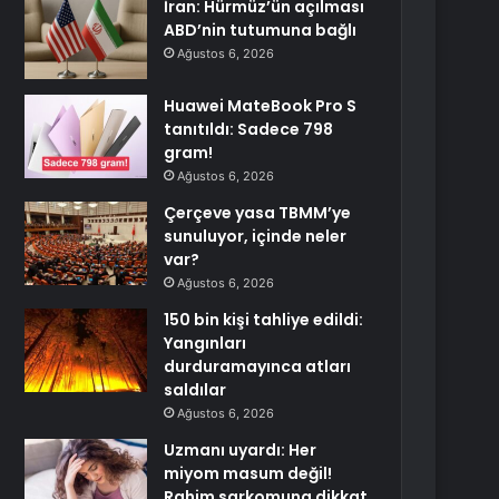
İran: Hürmüz’ün açılması
ABD’nin tutumuna bağlı
Ağustos 6, 2026
Huawei MateBook Pro S
tanıtıldı: Sadece 798
gram!
Ağustos 6, 2026
Çerçeve yasa TBMM’ye
sunuluyor, içinde neler
var?
Ağustos 6, 2026
150 bin kişi tahliye edildi:
Yangınları
durduramayınca atları
saldılar
Ağustos 6, 2026
Uzmanı uyardı: Her
miyom masum değil!
Rahim sarkomuna dikkat