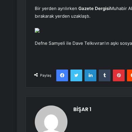
Bir yerden ayrılırken
Gazete Dergisi
Muhabir Ak
bırakarak yerden uzaklaştı.
Defne Samyeli ile Dave Telkıvıran’ın aşkı sos
Facebook
Twitter
LinkedIn
Tumblr
Pint
Paylaş
BİŞAR 1