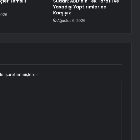
çler Temsili
Sudan: ABD’nin Tek Taraflı ve
Yasadışı Yaptırımlarına
Karşıyız
2026
Ağustos 6, 2026
le işaretlenmişlerdir