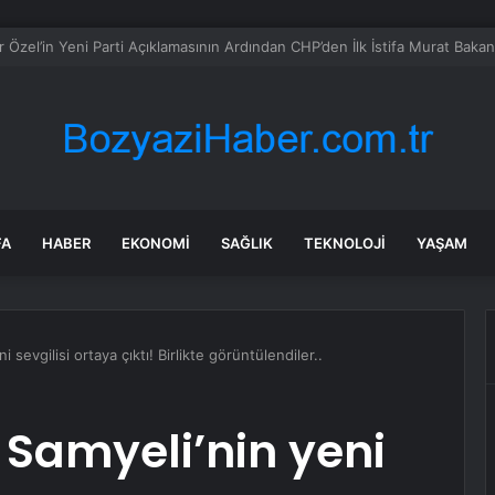
lık evi tadilata soktular: Gizli kapıyı açınca karşılarına çıktı
FA
HABER
EKONOMI
SAĞLIK
TEKNOLOJI
YAŞAM
sevgilisi ortaya çıktı! Birlikte görüntülendiler..
 Samyeli’nin yeni