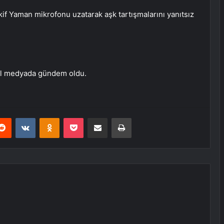
if Yaman mikrofonu uzatarak aşk tartışmalarını yanıtsız
yal medyada gündem oldu.
erest
Reddit
VKontakte
Odnoklassniki
Pocket
E-Posta ile paylaş
Yazdır