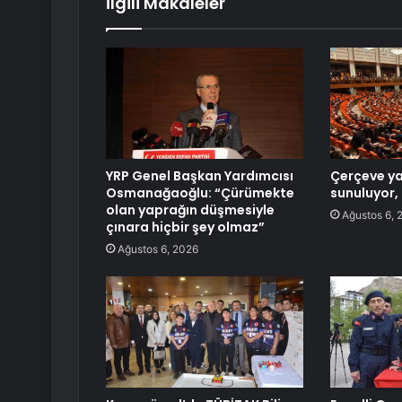
İlgili Makaleler
YRP Genel Başkan Yardımcısı
Çerçeve y
Osmanağaoğlu: “Çürümekte
sunuluyor, 
olan yaprağın düşmesiyle
Ağustos 6, 
çınara hiçbir şey olmaz”
Ağustos 6, 2026