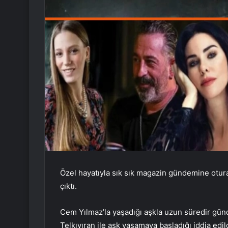
Özel hayatıyla sık sık magazin gündemine otura
çıktı.
Cem Yılmaz’la yaşadığı aşkla uzun süredir gü
Telkıvıran ile aşk yaşamaya başladığı iddia edild