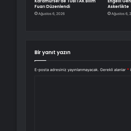
Karamürsel’de TÜBİTAK Bilim
Engelli Gen
Fuarı Düzenlendi
Askerlikte
Ağustos 6, 2026
Ağustos 6, 
Bir yanıt yazın
E-posta adresiniz yayınlanmayacak.
Gerekli alanlar
*
i
Y
o
r
u
m
*