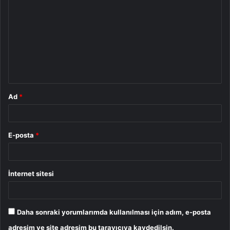
o
r
u
m
*
Ad
*
E-posta
*
İnternet sitesi
Daha sonraki yorumlarımda kullanılması için adım, e-posta
adresim ve site adresim bu tarayıcıya kaydedilsin.