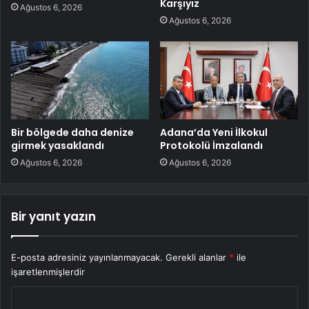
Karşıyız
Ağustos 6, 2026
Ağustos 6, 2026
Bir bölgede daha denize
Adana’da Yeni İlkokul
girmek yasaklandı
Protokolü İmzalandı
Ağustos 6, 2026
Ağustos 6, 2026
Bir yanıt yazın
E-posta adresiniz yayınlanmayacak.
Gerekli alanlar
*
ile
işaretlenmişlerdir
Y