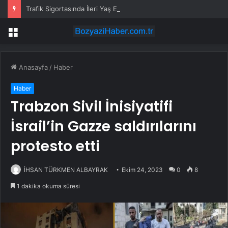
Trafik Sigortasında İleri Yaş Engeli: Şirketler Müşteri Seçemez
Menü
Anasayfa
/
Haber
Haber
Trabzon Sivil İnisiyatifi
İsrail’in Gazze saldırılarını
protesto etti
İHSAN TÜRKMEN ALBAYRAK
Ekim 24, 2023
0
8
1 dakika okuma süresi