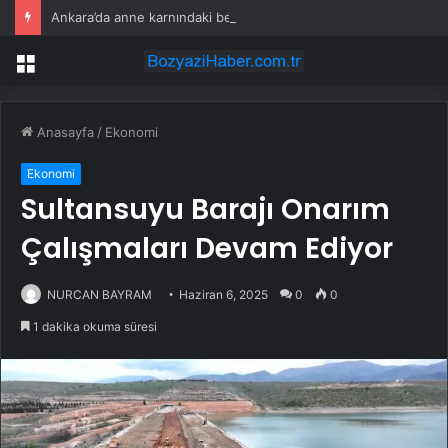
Ankara’da anne karnındaki bebeğe dünyanın parmak ısırdığı operasyon! Saatlerce süren ameliyatla gelen mucize
Menü
Anasayfa
/
Ekonomi
Ekonomi
Sultansuyu Barajı Onarım
Çalışmaları Devam Ediyor
NURCAN BAYRAM
Haziran 6, 2025
0
0
1 dakika okuma süresi