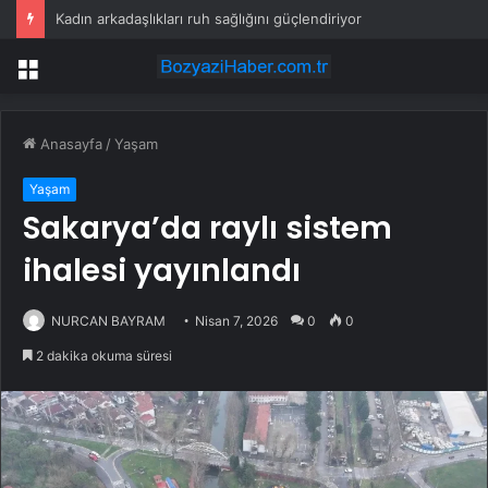
Kadın arkadaşlıkları ruh sağlığını güçlendiriyor
Menü
Anasayfa
/
Yaşam
Yaşam
Sakarya’da raylı sistem
ihalesi yayınlandı
NURCAN BAYRAM
Nisan 7, 2026
0
0
2 dakika okuma süresi