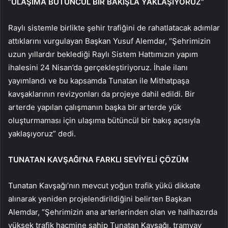
“
ULAŞIMA BÜTÜNCÜL BİR BAKIŞLA YAKLAŞIYORUZ”
Raylı sistemle birlikte şehir trafiğini de rahatlatacak adımlar
attıklarını vurgulayan Başkan Yusuf Alemdar, “Şehrimizin
uzun yıllardır beklediği Raylı Sistem Hattımızın yapım
ihalesini 24 Nisan’da gerçekleştiriyoruz. İhale ilanı
yayımlandı ve bu kapsamda Tunatan ile Mithatpaşa
kavşaklarının revizyonları da projeye dahil edildi. Bir
arterde yapılan çalışmanın başka bir arterde yük
oluşturmaması için ulaşıma bütüncül bir bakış açısıyla
yaklaşıyoruz” dedi.
TUNATAN KAVŞAĞI’NA FARKLI SEVİYELİ ÇÖZÜM
Tunatan Kavşağı’nın mevcut yoğun trafik yükü dikkate
alınarak yeniden projelendirildiğini belirten Başkan
Alemdar, “Şehrimizin ana arterlerinden olan ve halihazırda
yüksek trafik hacmine sahip Tunatan Kavşağı, tramvay