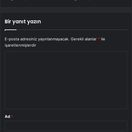
Bir yanıt yazın
E-posta adresiniz yayınlanmayacak.
Gerekli alanlar
*
ile
işaretlenmişlerdir
Y
o
r
u
m
*
Ad
*