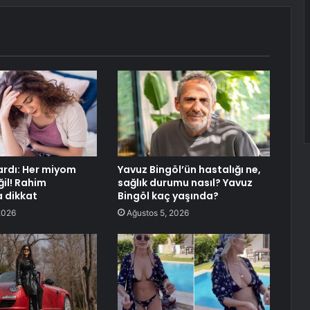
rdı: Her miyom
Yavuz Bingöl’ün hastalığı ne,
il! Rahim
sağlık durumu nasıl? Yavuz
 dikkat
Bingöl kaç yaşında?
2026
Ağustos 5, 2026