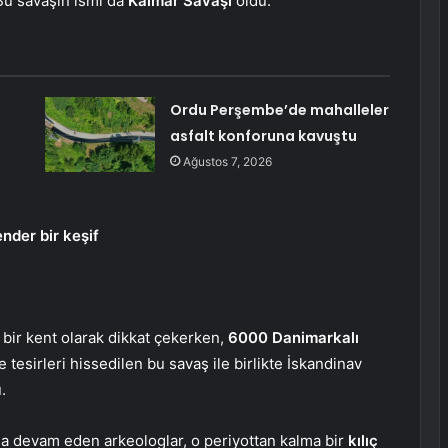
Bu savaşın ismi da
Kalmar Savaşı
oldu.
Ordu Perşembe’de mahalleler
asfalt konforuna kavuştu
Ağustos 7, 2026
nder bir keşif
n bir kent olarak dikkat çekerken,
6000 Danimarkalı
 tesirleri hissedilen bu savaş ile birlikte İskandinav
u.
ına devam eden arkeologlar, o periyottan kalma bir
kılıç