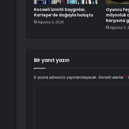
Kocaeli İzmitli Saygınlar,
Oyuncu Fey
Kartepe’de doğayla buluştu
milyonluk 
karşısına g
Ağustos 5, 2026
Ağustos 5, 
Bir yanıt yazın
E-posta adresiniz yayınlanmayacak.
Gerekli alanlar
*
i
Y
o
r
u
m