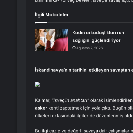
Danimarka-Norveç Devleti, İsveç’e savaş açtı. 
İlgili Makaleler
Kadın arkadaşlıkları ruh
sağlığını güçlendiriyor
Ağustos 7, 2026
İskandinavya’nın tarihini etkileyen savaştan e
Kalmar,
“İsveç’in anahtarı”
olarak isimlendirile
asker
kenti zaptetmek için yola çıktı. Bugün bile
ülkeleri ortasındaki ilgiler de düzenlenmiş old
Bu ilgi cazip ve değerli savaşa dair çalışmalar