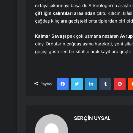
ortaya çıkarmayı başardı. Arkeologerna araştırm
çiftliğin kalıntıları arasından
çıktı. Kılıcın, klâ
çağdaş kılıçlara geçişteki orta tiplerden biri o
Kalmar Savaşı
pek çok uzmana nazaran
Avrupa
olay. Orduların çağdaşlaşma hareketi, yeni silahl
geçişi gösteren bir silah olarak kayıtlara geçti.
Facebook
Twitter
LinkedIn
Tumblr
Pint
Paylaş
SERÇİN UYSAL