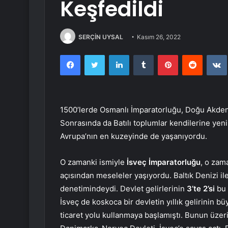
Keşfedildi
SERÇİN UYSAL
Kasım 26, 2022
Facebook
Twitter
LinkedIn
Tumblr
Pinterest
Reddit
1500’lerde Osmanlı İmparatorluğu, Doğu Akden
Sonrasında da Batılı toplumlar kendilerine yeni
Avrupa’nın en kuzeyinde de yaşanıyordu.
O zamanki ismiyle
İsveç İmparatorluğu
, o zam
açısından meseleler yaşıyordu. Baltık Denizi 
denetimindeydi. Devlet gelirlerinin
3’te 2’si
bu
İsveç de koskoca bir devletin yıllık gelirinin b
ticaret yolu kullanmaya başlamıştı. Bunun üzeri