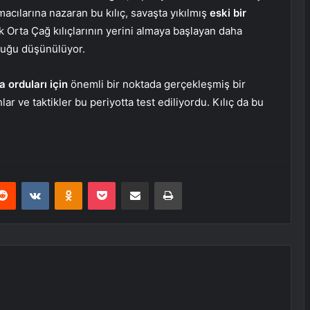
acılarına nazaran bu kılıç, savaşta yıkılmış
eski bir
sik Orta Çağ kılıçlarının yerini almaya başlayan daha
lduğu düşünülüyor.
 orduları için
önemli bir noktada gerçekleşmiş bir
ar ve taktikler bu periyotta test ediliyordu. Kılıç da bu
erest
Reddit
VKontakte
Odnoklassniki
Pocket
E-Posta ile paylaş
Yazdır