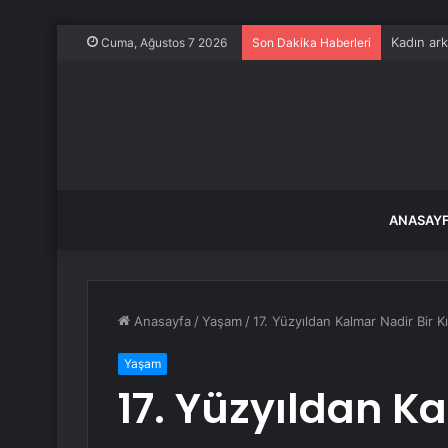
Kadın ark
Cuma, Ağustos 7 2026
Son Dakika Haberleri
ANASAY
Anasayfa
/
Yaşam
/
17. Yüzyıldan Kalmar Nadir Bir Kı
Yaşam
17. Yüzyıldan Ka