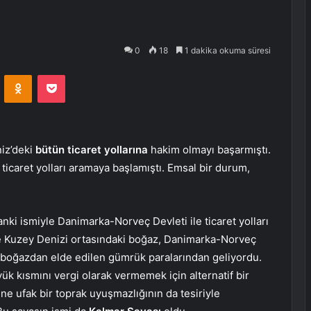
0
18
1 dakika okuma süresi
VKontakte
Odnoklassniki
Pocket
iz’deki
bütün ticaret yollarına
hakim olmayı başarmıştı.
 ticaret yolları aramaya başlamıştı. Emsal bir durum,
anki ismiyle Danimarka-Norveç Devleti ile ticaret yolları
ile Kuzey Denizi ortasındaki boğaz, Danimarka-Norveç
 boğazdan elde edilen gümrük paralarından geliyordu.
üyük kısmını vergi olarak vermemek için alternatif bir
ne ufak bir toprak uyuşmazlığının da tesiriyle