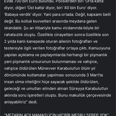
Evde 700 bin Euro bulundu. Polislerden biri ‘Orta katta’
diyor, diğeri ‘Üst katta’ diyor, biri ’40 bin Euro’ diyor.
‘Babaya verdik’ diyor. Yani para ortada. Değil, kapsamı belli
değil. Bu kolluk kuvvetleri arasında meydana gelen
skandaldı. Şu an itibariyle kamu vicdanında böyle bir
rahatsızlık oluştu. Özellikle cinayetten sonra özellikle son
2 yılda kanlı kanepede oturan ailenin fotoğrafları ve
testereyle ilgili verilen fotoğraflar ortaya çıktı. Kamuoyuna
yapılan açıklama ve paylaşımlarda herhangi bir pişmanlık
yani pişmanlık unsurunun bulunmaması ve vahşice,
vahşice öldürülen Münevver Karabulut’un ölüm yıl
dönümünde kutlamalar yapılması sonucunda 3 Mart’ta
insan olma niteliğini hiçe sayacak şekilde öldürülen,
geleceği ve umutları elinden alınan Süreyya Karabulut’un
aklında soru işaretleri oluştu. Bunu makullük çerçevesinde
anlayabiliriz” dedi.
“MEZARIN AÇILMAMASI İÇİN HİÇBİR MEŞRU SEBEP YOK”