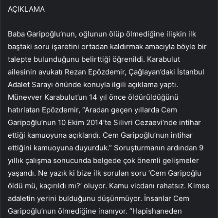
AÇIKLAMA
Baba Garipoğlu’nun, oğlunun ölüp ölmediğine ilişkin ilk
baştaki soru işaretini ortadan kaldırmak amacıyla böyle bir
talepte bulunduğunu belirttiği öğrenildi. Karabulut
ailesinin avukatı Rezan Epözdemir, Çağlayan’daki İstanbul
Adalet Sarayı önünde konuyla ilgili açıklama yaptı.
Münevver Karabulut’un 14 yıl önce öldürüldüğünü
hatırlatan Epözdemir, “Aradan geçen yıllarda Cem
Garipoğlu’nun 10 Ekim 2014’te Silivri Cezaevi’nde intihar
ettiği kamuoyuna açıklandı. Cem Garipoğlu’nun intihar
ettiğini kamuoyuna duyurduk.” Soruşturmanın ardından 9
yıllık çalışma sonucunda belgede çok önemli gelişmeler
yaşandı. Ne yazık ki bize ilk sorulan soru ‘Cem Garipoğlu
öldü mü, kaçırıldı mı?’ oluyor. Kamu vicdanı rahatsız. Kimse
adaletin yerini bulduğunu düşünmüyor. İnsanlar Cem
Garipoğlu’nun ölmediğine inanıyor. “Hapishaneden