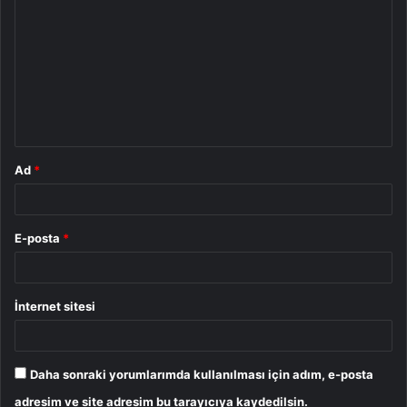
o
r
u
m
*
Ad
*
E-posta
*
İnternet sitesi
Daha sonraki yorumlarımda kullanılması için adım, e-posta
adresim ve site adresim bu tarayıcıya kaydedilsin.