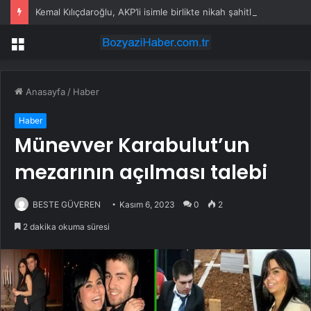
Kemal Kılıçdaroğlu, AKP’li isimle birlikte nikah şahitliği yaptı
Menü
Anasayfa
/
Haber
Haber
Münevver Karabulut’un
mezarının açılması talebi
BESTE GÜVEREN
Kasım 6, 2023
0
2
2 dakika okuma süresi