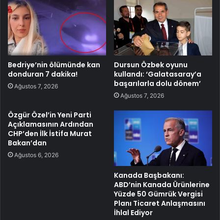
Bedriye’nin ölümünde kan
Dursun Özbek oyunu
donduran 7 dakika!
kullandı: ‘Galatasaray’a
başarılarla dolu dönem’
Ağustos 7, 2026
Ağustos 7, 2026
Özgür Özel’in Yeni Parti
Açıklamasının Ardından
CHP’den İlk İstifa Murat
Bakan’dan
Ağustos 6, 2026
Kanada Başbakanı:
ABD’nin Kanada Ürünlerine
Yüzde 50 Gümrük Vergisi
Planı Ticaret Anlaşmasını
İhlal Ediyor