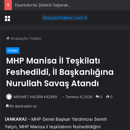
Diyarbakır’da Şiddetli Sağanak
Menü
Anasayfa
/
Haber
Haber
MHP Manisa İl Teşkilatı
Feshedildi, İl Başkanlığına
Nurullah Savaş Atandı
MEHMET HAZBİN KAZBEK
Temmuz 6, 2026
0
0
Bir dakikadan az
(ANKARA)
– MHP Genel Başkan Yardımcısı Semih
Yalçın, MHP Manisa il teşkilatının feshedildiğini