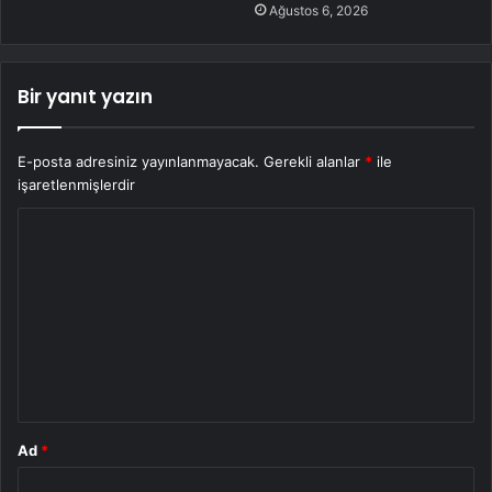
Ağustos 6, 2026
Bir yanıt yazın
E-posta adresiniz yayınlanmayacak.
Gerekli alanlar
*
ile
işaretlenmişlerdir
Y
o
r
u
m
*
Ad
*