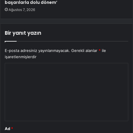
başarılarla dolu dönem’
Ağustos 7, 2026
Bir yanıt yazın
E-posta adresiniz yayınlanmayacak.
Gerekli alanlar
*
ile
işaretlenmişlerdir
Y
o
r
u
m
*
Ad
*