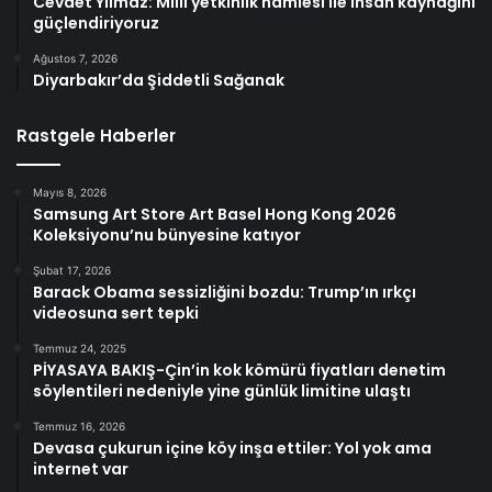
Cevdet Yılmaz: Milli yetkinlik hamlesi ile insan kaynağını
güçlendiriyoruz
Ağustos 7, 2026
Diyarbakır’da Şiddetli Sağanak
Rastgele Haberler
Mayıs 8, 2026
Samsung Art Store Art Basel Hong Kong 2026
Koleksiyonu’nu bünyesine katıyor
Şubat 17, 2026
Barack Obama sessizliğini bozdu: Trump’ın ırkçı
videosuna sert tepki
Temmuz 24, 2025
PİYASAYA BAKIŞ-Çin’in kok kömürü fiyatları denetim
söylentileri nedeniyle yine günlük limitine ulaştı
Temmuz 16, 2026
Devasa çukurun içine köy inşa ettiler: Yol yok ama
internet var