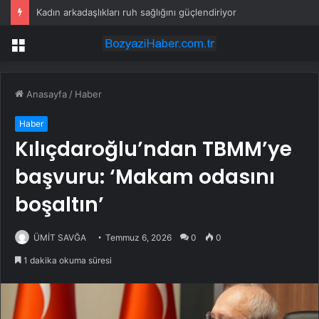
Kadın arkadaşlıkları ruh sağlığını güçlendiriyor
Menü
Anasayfa
/
Haber
Haber
Kılıçdaroğlu’ndan TBMM’ye
başvuru: ‘Makam odasını
boşaltın’
ÜMİT SAVĞA
Temmuz 6, 2026
0
0
1 dakika okuma süresi