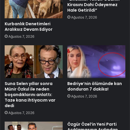
Kirasını Dahi Ödeyemez
Hale Getirildi”
Ağustos 7, 2026
Kurbanlık Denetimleri
Aralıksız Devam Ediyor
Ağustos 7, 2026
Suna Selen yıllar sonra
Bedriye’nin ölümünde kan
Münir Özkul ile neden
donduran 7 dakika!
boşandıklarını anlattı:
Ağustos 7, 2026
Taze kana ihtiyacım var
dedi
Ağustos 7, 2026
Özgür Özel’in Yeni Parti
Açıklamasının Ardından