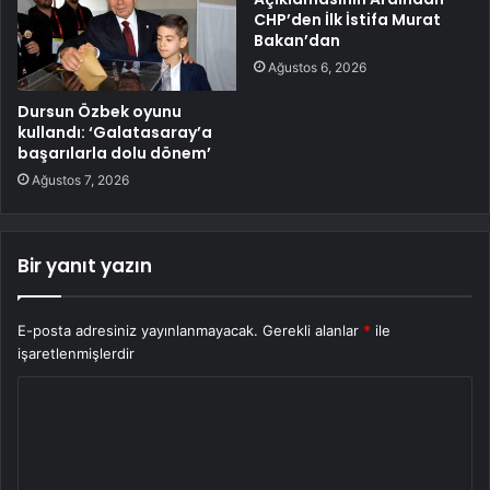
CHP’den İlk İstifa Murat
Bakan’dan
Ağustos 6, 2026
Dursun Özbek oyunu
kullandı: ‘Galatasaray’a
başarılarla dolu dönem’
Ağustos 7, 2026
Bir yanıt yazın
E-posta adresiniz yayınlanmayacak.
Gerekli alanlar
*
ile
işaretlenmişlerdir
Y
o
r