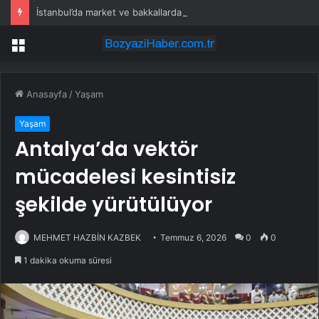
İstanbul’da market ve bakkallarda yeni uygulama devreye girdi
Menü
Anasayfa
/
Yaşam
Yaşam
Antalya’da vektör
mücadelesi kesintisiz
şekilde yürütülüyor
MEHMET HAZBİN KAZBEK
Temmuz 6, 2026
0
0
1 dakika okuma süresi