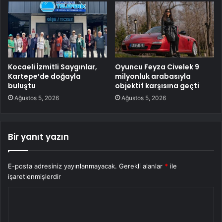
Kocaeli İzmitli Saygınlar,
Oyuncu Feyza Civelek 9
Kartepe’de doğayla
milyonluk arabasıyla
buluştu
objektif karşısına geçti
Ağustos 5, 2026
Ağustos 5, 2026
Bir yanıt yazın
E-posta adresiniz yayınlanmayacak.
Gerekli alanlar
*
ile
işaretlenmişlerdir
Y
o