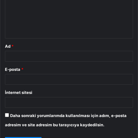
r
u
m
*
Ad
*
E-posta
*
İnternet sitesi
Daha sonraki yorumlarımda kullanılması için adım, e-posta
adresim ve site adresim bu tarayıcıya kaydedilsin.