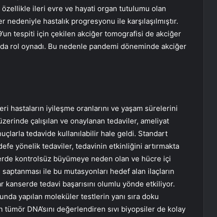
 özellikle ileri evre ve hayati organ tutulumu olan
 nedeniyle hastalık progresyonu ile karşılaşılmıştır.
un tespiti için çekilen akciğer tomografisi de akciğer
nda rol oynadı. Bu nedenle pandemi döneminde akciğer
ri hastaların iyileşme oranlarını ve yaşam sürelerini
 üzerinde çalışılan ve onaylanan tedaviler, ameliyat
larla tedavide kullanılabilir hale geldi. Standart
defe yönelik tedaviler, tedavinin etkinliğini artırmakta
nserde kontrolsüz büyümeye neden olan ve hücre içi
 saptanması ile bu mutasyonları hedef alan ilaçların
ar kanserde tedavi başarısını olumlu yönde etkiliyor.
unda yapılan moleküler testlerin yanı sıra doku
 tümör DNA’sını değerlendiren sıvı biyopsiler de kolay