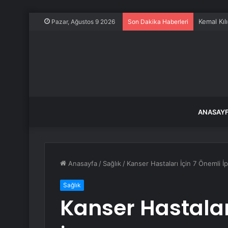
Kemal Kılı
Pazar, Ağustos 9 2026
Son Dakika Haberleri
ANASAY
Anasayfa
/
Sağlık
/
Kanser Hastaları İçin 7 Önemli İ
Sağlık
Kanser Hastalar