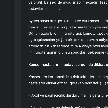
ve pratik bir şekilde uygulanabilmektedir. Test
tedaviler planlanır.
Ayrıca başta akciğer kanseri ve cilt kanseri ol
tümörlü hücrelere karşı savaşını tetikleyen im
Günümüzde bile immünoterapi, kemoterapötik il
aşısı çalışmaları yoğun bir şekilde devam ediyo
ardından cilt kanserinde mRNA kişiye özel aşını
immünoterapinin olumlu sonuçları beklenmektedi
Kanser hastalarının tedavi sürecinde dikkat 
Kanserden korunmak için risk faktörlerine ka
hastaların dikkat etmesi gereken noktalar şu şek
– Aktif ve pasif içicilik durdurulmalı, sigara içil
-Alkol kullanımı bırakılmalı, mümkünse hiç kull