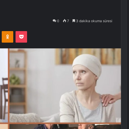
0
7
3 dakika okuma süresi
VKontakte
Odnoklassniki
Pocket