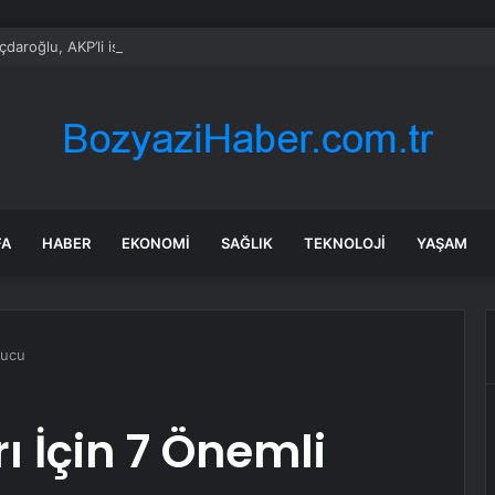
çdaroğlu, AKP’li isimle birlikte nikah şahitliği yaptı
FA
HABER
EKONOMI
SAĞLIK
TEKNOLOJI
YAŞAM
pucu
ı İçin 7 Önemli