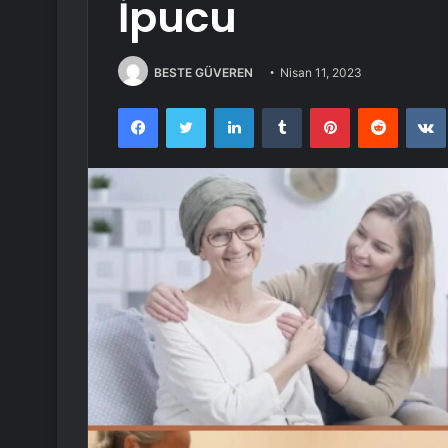
İpucu
BESTE GÜVEREN
Nisan 11, 2023
Facebook
Twitter
LinkedIn
Tumblr
Pinterest
Reddit