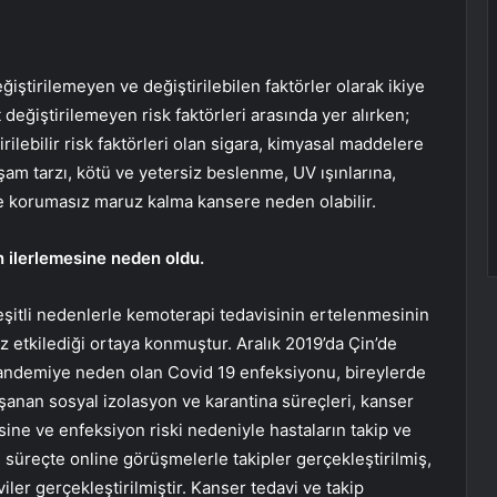
ğiştirilemeyen ve değiştirilebilen faktörler olarak ikiye
et değiştirilemeyen risk faktörleri arasında yer alırken;
rilebilir risk faktörleri olan sigara, kimyasal maddelere
şam tarzı, kötü ve yetersiz beslenme, UV ışınlarına,
e korumasız maruz kalma kansere neden olabilir.
n ilerlemesine neden oldu.
eşitli nedenlerle kemoterapi tedavisinin ertelenmesinin
 etkilediği ortaya konmuştur. Aralık 2019’da Çin’de
pandemiye neden olan Covid 19 enfeksiyonu, bireylerde
nan sosyal izolasyon ve karantina süreçleri, kanser
ne ve enfeksiyon riski nedeniyle hastaların takip ve
 süreçte online görüşmelerle takipler gerçekleştirilmiş,
ler gerçekleştirilmiştir. Kanser tedavi ve takip