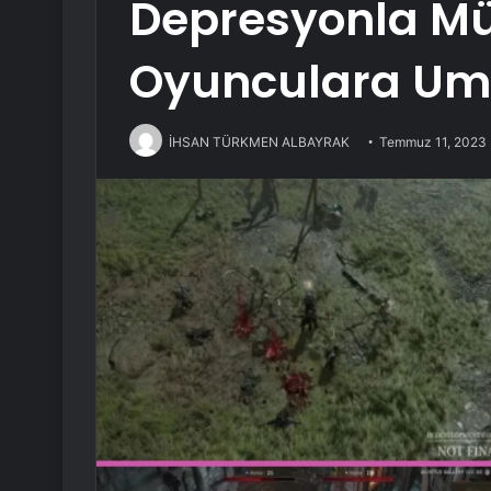
Depresyonla M
Oyunculara Umu
İHSAN TÜRKMEN ALBAYRAK
Temmuz 11, 2023