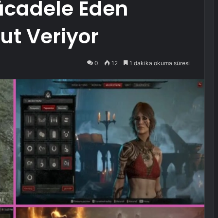
ücadele Eden
t Veriyor
0
12
1 dakika okuma süresi