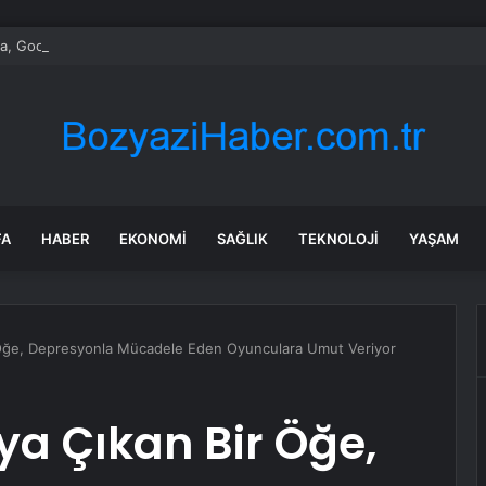
, Google Gemini Yapay Zeka Asistanını Araçlarına Entegre Ediyor
FA
HABER
EKONOMI
SAĞLIK
TEKNOLOJI
YAŞAM
r Öğe, Depresyonla Mücadele Eden Oyunculara Umut Veriyor
ya Çıkan Bir Öğe,