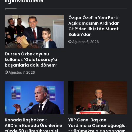
İlgili Makaleler
Özgür Özel’in Yeni Parti
Açıklamasının Ardından
CHP’den İlk İstifa Murat
Bakan’dan
Ağustos 6, 2026
Dursun Özbek oyunu
kullandı: ‘Galatasaray’a
başarılarla dolu dönem’
Ağustos 7, 2026
Kanada Başbakanı:
YRP Genel Başkan
ABD’nin Kanada Ürünlerine
Yardımcısı Osmanağaoğlu:
Yüzde 50 Gümrük Vergisi
“Çürümekte olan yaprağın