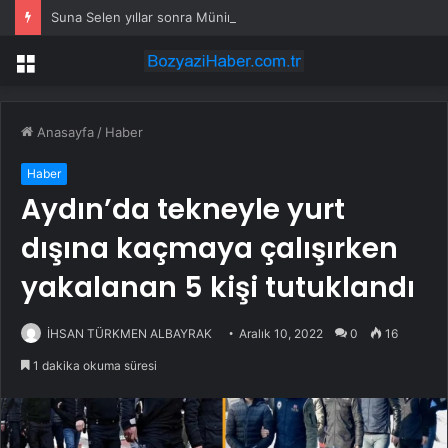
Suna Selen yıllar sonra Münir Özkul ile neden boşandıklarını anlattı: Taze kana ihtiyacım var dedi
Menü
Anasayfa
/
Haber
Haber
Aydın’da tekneyle yurt
dışına kaçmaya çalışırken
yakalanan 5 kişi tutuklandı
İHSAN TÜRKMEN ALBAYRAK
Aralık 10, 2022
0
16
1 dakika okuma süresi