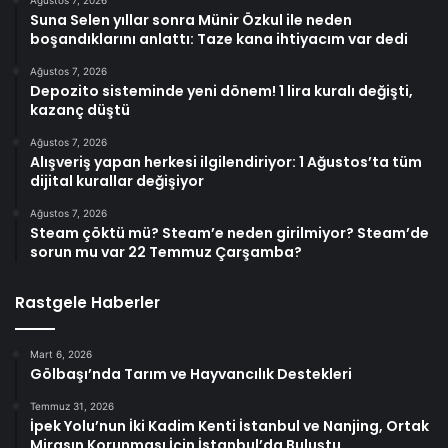
Ağustos 7, 2026
Suna Selen yıllar sonra Münir Özkul ile neden
boşandıklarını anlattı: Taze kana ihtiyacım var dedi
Ağustos 7, 2026
Depozito sisteminde yeni dönem! 1 lira kuralı değişti,
kazanç düştü
Ağustos 7, 2026
Alışveriş yapan herkesi ilgilendiriyor: 1 Ağustos’ta tüm
dijital kurallar değişiyor
Ağustos 7, 2026
Steam çöktü mü? Steam’e neden girilmiyor? Steam’de
sorun mu var 22 Temmuz Çarşamba?
Rastgele Haberler
Mart 6, 2026
Gölbaşı’nda Tarım ve Hayvancılık Destekleri
Temmuz 31, 2026
İpek Yolu’nun İki Kadim Kenti İstanbul ve Nanjing, Ortak
Mirasın Korunması İçin İstanbul’da Buluştu