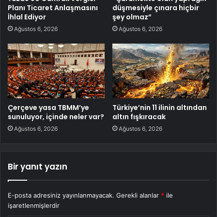
Planı Ticaret Anlaşmasını
düşmesiyle çınara hiçbir
İhlal Ediyor
şey olmaz”
Ağustos 6, 2026
Ağustos 6, 2026
Çerçeve yasa TBMM’ye
Türkiye’nin 11 ilinin altından
sunuluyor, içinde neler var?
altın fışkıracak
Ağustos 6, 2026
Ağustos 6, 2026
Bir yanıt yazın
E-posta adresiniz yayınlanmayacak.
Gerekli alanlar
*
ile
işaretlenmişlerdir