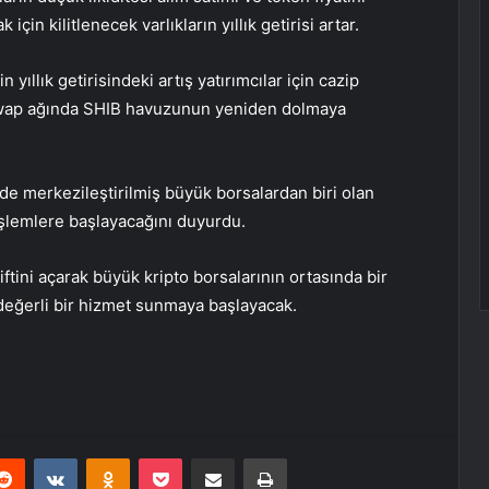
çin kilitlenecek varlıkların yıllık getirisi artar.
ıllık getirisindeki artış yatırımcılar için cazip
iswap ağında SHIB havuzunun yeniden dolmaya
e de merkezileştirilmiş büyük borsalardan biri olan
işlemlere başlayacağını duyurdu.
tini açarak büyük kripto borsalarının ortasında bir
 değerli bir hizmet sunmaya başlayacak.
erest
Reddit
VKontakte
Odnoklassniki
Pocket
E-Posta ile paylaş
Yazdır