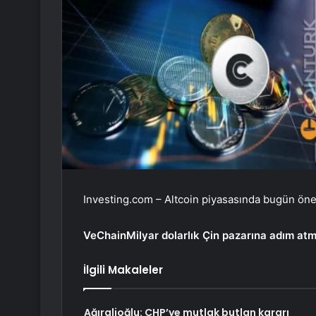
Investing.com – Altcoin piyasasında bugün öne ç
VeChain
Milyar dolarlık Çin pazarına adım at
İlgili Makaleler
Ağıralioğlu: CHP’ye mutlak butlan kararı