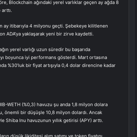
öre, Blockchain ağındaki yerel varlıklar geçen ay ağda 8
arttı.
 ay itibarıyla 4 milyonu geçti. Şebekeye kilitlenen
yon ADA’ya yaklaşarak yeni bir zirve kaydetti.
ğın yerel varlığı uzun süredir bu başarıda
ayı boyunca iyi performans gösterdi. Mart ortasına
da %30’luk bir fiyat artışıyla 0,4 dolar direncine kadar
IB-WETH (%0,3) havuzu şu anda 1,8 milyon dolara
ru, önemli bir düşüşle 10,8 milyon dolardı. Ancak
Shiba Inu havuzunun yıllık getirisi (APY) arttı.
ın düşük likiditesi alım satımı ve token fiyatını