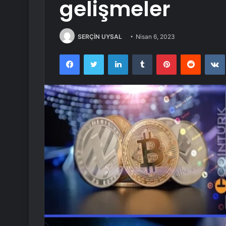
gelişmeler
SERÇİN UYSAL
Nisan 6, 2023
Facebook
Twitter
LinkedIn
Tumblr
Pinterest
Reddit