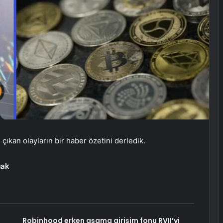
ıkan olayların bir haber özetini derledik.
mak
Robinhood erken aşama girişim fonu RVII’yi