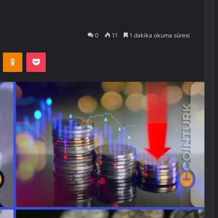
0
11
1 dakika okuma süresi
VKontakte
Odnoklassniki
Pocket