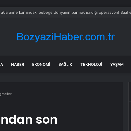
’da protokol bayramlaştı
FA
HABER
EKONOMI
SAĞLIK
TEKNOLOJI
YAŞAM
işmeler
ından son