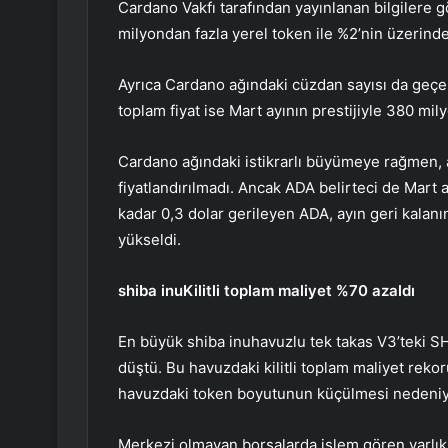
Cardano Vakfı tarafından yayınlanan bilgilere g
milyondan fazla yerel token ile %2’nin üzerinde 
Ayrıca Cardano ağındaki cüzdan sayısı da geçen
toplam fiyat ise Mart ayının prestijiyle 380 mil
Cardano ağındaki istikrarlı büyümeye rağmen, a
fiyatlandırılmadı. Ancak ADA belirteci de Mart 
kadar 0,3 dolar gerileyen ADA, ayın geri kalanın
yükseldi.
shiba inu
Kilitli toplam maliyet %70 azaldı
En büyük
shiba inu
havuzlu
tek takas
V3’teki SH
düştü. Bu havuzdaki kilitli toplam maliyet reko
havuzdaki token boyutunun küçülmesi nedeniyle 
Merkezi olmayan borsalarda işlem gören varlıklar