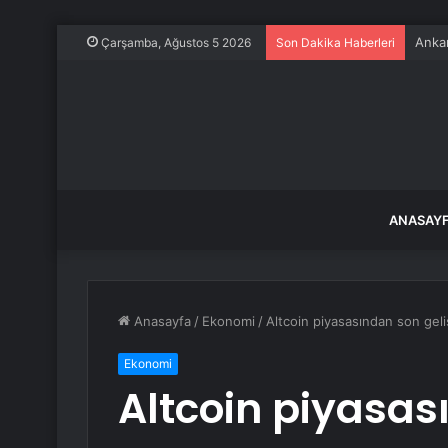
Konya
Çarşamba, Ağustos 5 2026
Son Dakika Haberleri
ANASAY
Anasayfa
/
Ekonomi
/
Altcoin piyasasından son gel
Ekonomi
Altcoin piyasas