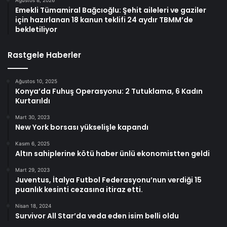
Ağustos 8, 2026
Emekli Tümamiral Bağcıoğlu: Şehit aileleri ve gaziler
için hazırlanan 18 kanun teklifi 24 aydır TBMM’de
bekletiliyor
Rastgele Haberler
Ağustos 10, 2025
Konya’da Fuhuş Operasyonu: 2 Tutuklama, 6 Kadın
Kurtarıldı
Mart 30, 2023
New York borsası yükselişle kapandı
Kasım 6, 2025
Altın sahiplerine kötü haber ünlü ekonomistten geldi
Mart 29, 2023
Juventus, İtalya Futbol Federasyonu’nun verdiği 15
puanlık kesinti cezasına itiraz etti.
Nisan 18, 2024
Survivor All Star’da veda eden isim belli oldu