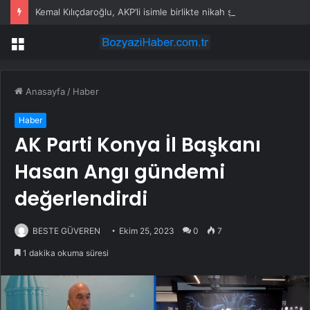
Kemal Kılıçdaroğlu, AKP’li isimle birlikte nikah şahitliği yaptı
Menü
Anasayfa
/
Haber
Haber
AK Parti Konya İl Başkanı
Hasan Angı gündemi
değerlendirdi
BESTE GÜVEREN
Ekim 25, 2023
0
7
1 dakika okuma süresi