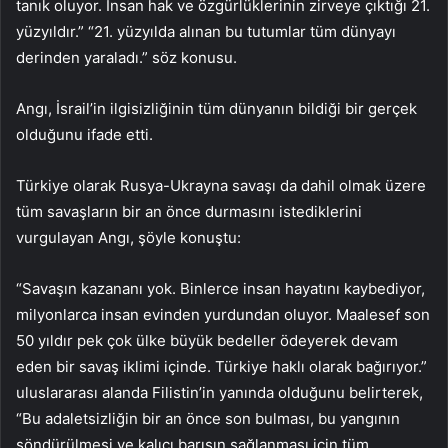
tanık oluyor. İnsan hak ve özgürlüklerinin zirveye çıktığı 21.
yüzyıldır.” “21. yüzyılda alınan bu tutumlar tüm dünyayı
derinden yaraladı.” söz konusu.
Angı, İsrail’in ilgisizliğinin tüm dünyanın bildiği bir gerçek
olduğunu ifade etti.
Türkiye olarak Rusya-Ukrayna savaşı da dahil olmak üzere
tüm savaşların bir an önce durmasını istediklerini
vurgulayan Angı, şöyle konuştu:
“Savaşın kazananı yok. Binlerce insan hayatını kaybediyor,
milyonlarca insan evinden yurdundan oluyor. Maalesef son
50 yıldır pek çok ülke büyük bedeller ödeyerek devam
eden bir savaş iklimi içinde. Türkiye haklı olarak bağırıyor.”
uluslararası alanda Filistin’in yanında olduğunu belirterek,
“Bu adaletsizliğin bir an önce son bulması, bu yangının
söndürülmesi ve kalıcı barışın sağlanması için tüm