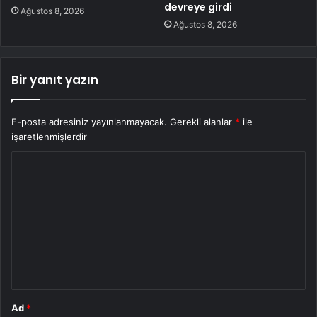
devreye girdi
Ağustos 8, 2026
Ağustos 8, 2026
Bir yanıt yazın
E-posta adresiniz yayınlanmayacak.
Gerekli alanlar
*
ile
işaretlenmişlerdir
Y
o
r
u
m
*
Ad
*