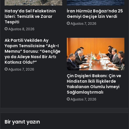
Hatay’da Sel Felaketinin
İran Hürmüz Boğazı’nda 25
İzleri: Temizlik ve Zarar
Gemiyi Geçişe İzin Verdi
Tespiti
Ağustos 7, 2026
Ağustos 8, 2026
Ak Partili Vekilden Ay
Yapım Temsilcisine “Aşk-I
Memnu” Sorusu: “Gençliğe
ya da Aileye Nasıl Bir Artı
Katkınız Oldu?”
Ağustos 7, 2026
Çin Dışişleri Bakanı: Çin ve
Hindistan İkili İlişkilerde
Yakalanan Olumlu İvmeyi
Sağlamlaştırmalı
Ağustos 7, 2026
Bir yanıt yazın