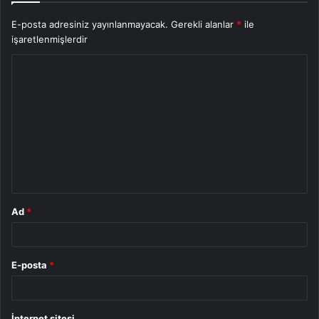
E-posta adresiniz yayınlanmayacak.
Gerekli alanlar
*
ile
işaretlenmişlerdir
Y
o
r
u
m
*
Ad
*
E-posta
*
İnternet sitesi