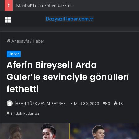
İstanbul’da market ve bakkallarda yeni uygulama devreye girdi
Menü
Anasayfa
/
Haber
Haber
Aferin Bireysel! Arda
Güler’le sevinciyle gönülleri
fethetti
İHSAN TÜRKMEN ALBAYRAK
Mart 30, 2023
0
13
Bir dakikadan az