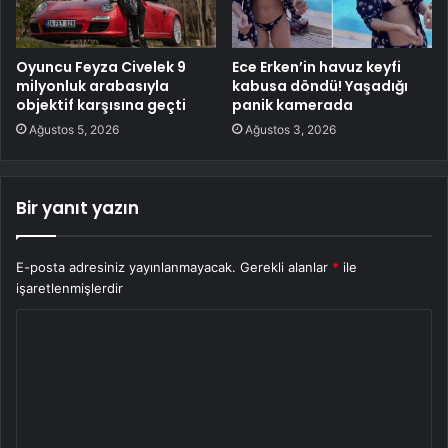
Oyuncu Feyza Civelek 9
Ece Erken’in havuz keyfi
milyonluk arabasıyla
kabusa döndü! Yaşadığı
objektif karşısına geçti
panik kamerada
Ağustos 5, 2026
Ağustos 3, 2026
Bir yanıt yazın
E-posta adresiniz yayınlanmayacak.
Gerekli alanlar
*
ile
işaretlenmişlerdir
Y
o
r
u
m