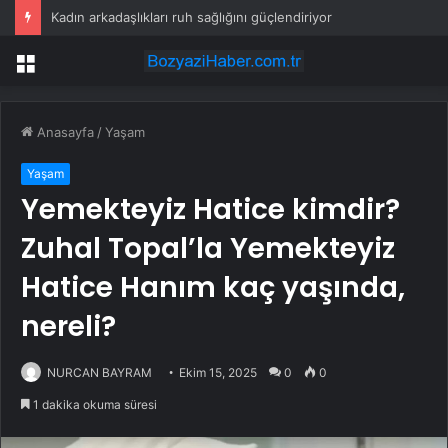
Kadın arkadaşlıkları ruh sağlığını güçlendiriyor
Menü
Anasayfa
/
Yaşam
Yaşam
Yemekteyiz Hatice kimdir?
Zuhal Topal’la Yemekteyiz
Hatice Hanım kaç yaşında,
nereli?
NURCAN BAYRAM
Ekim 15, 2025
0
0
1 dakika okuma süresi