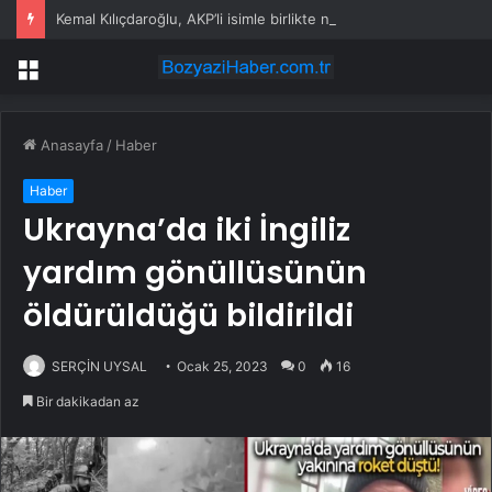
Kemal Kılıçdaroğlu, AKP’li isimle birlikte nikah şahitliği yaptı
Menü
Anasayfa
/
Haber
Haber
Ukrayna’da iki İngiliz
yardım gönüllüsünün
öldürüldüğü bildirildi
SERÇİN UYSAL
Ocak 25, 2023
0
16
Bir dakikadan az