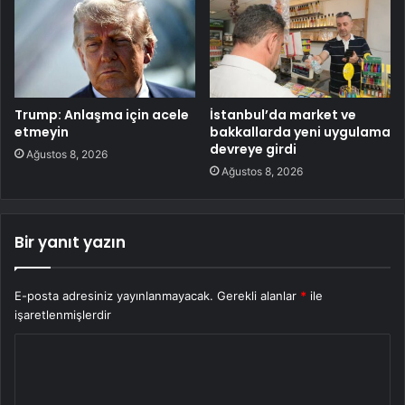
Trump: Anlaşma için acele
İstanbul’da market ve
etmeyin
bakkallarda yeni uygulama
devreye girdi
Ağustos 8, 2026
Ağustos 8, 2026
Bir yanıt yazın
E-posta adresiniz yayınlanmayacak.
Gerekli alanlar
*
ile
işaretlenmişlerdir
Y
o
r