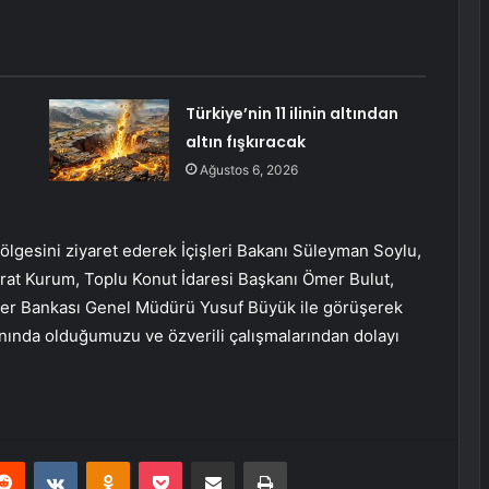
Türkiye’nin 11 ilinin altından
altın fışkıracak
Ağustos 6, 2026
esini ziyaret ederek İçişleri Bakanı Süleyman Soylu,
Murat Kurum, Toplu Konut İdaresi Başkanı Ömer Bulut,
ler Bankası Genel Müdürü Yusuf Büyük ile görüşerek
anında olduğumuzu ve özverili çalışmalarından dolayı
erest
Reddit
VKontakte
Odnoklassniki
Pocket
E-Posta ile paylaş
Yazdır