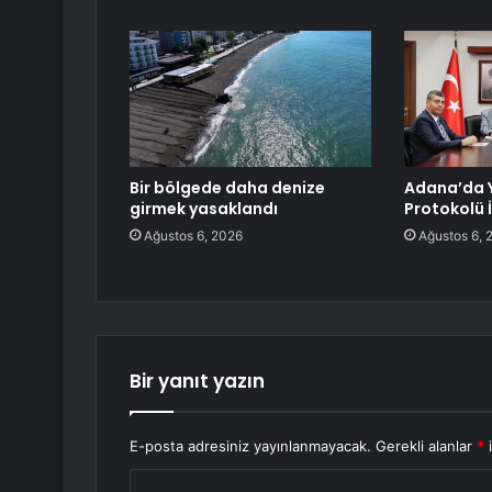
Bir bölgede daha denize
Adana’da Y
girmek yasaklandı
Protokolü 
Ağustos 6, 2026
Ağustos 6, 
Bir yanıt yazın
E-posta adresiniz yayınlanmayacak.
Gerekli alanlar
*
i
Y