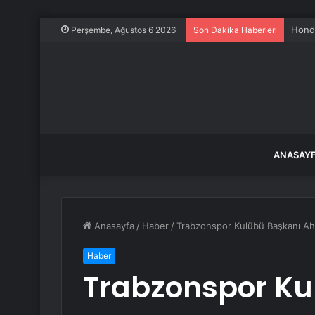
Honda
Perşembe, Ağustos 6 2026
Son Dakika Haberleri
ANASAY
Anasayfa
/
Haber
/
Trabzonspor Kulübü Başkanı Ahm
Haber
Trabzonspor Ku