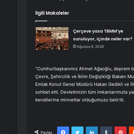
İlgili Makaleler
Çerçeve yasa TBMM’ye
sunuluyor, içinde neler var?
Ağustos 6, 2026
“Cumhurbaşkanımız Ahmet Ağaoğlu, deprem bölg
Çevre, Şehircilik ve İklim Değişikliği Bakanı 
Emlak Konut Genel Müdürü Hakan Gedikli ve İl
sohbet etti. Devletimizin tüm imkanlarımızla y
kendilerine minnettar olduğumuzu belirtti.
Facebook
Twitter
LinkedIn
Tumblr
Pint
Paylaş