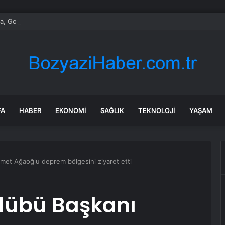
, Google Gemini Yapay Zeka Asistanını Araçlarına Entegre Ediyor
FA
HABER
EKONOMI
SAĞLIK
TEKNOLOJI
YAŞAM
et Ağaoğlu deprem bölgesini ziyaret etti
lübü Başkanı