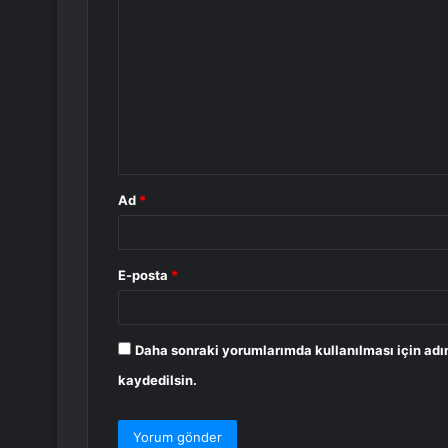
o
r
u
m
*
Ad
*
E-posta
*
Daha sonraki yorumlarımda kullanılması için adı
kaydedilsin.