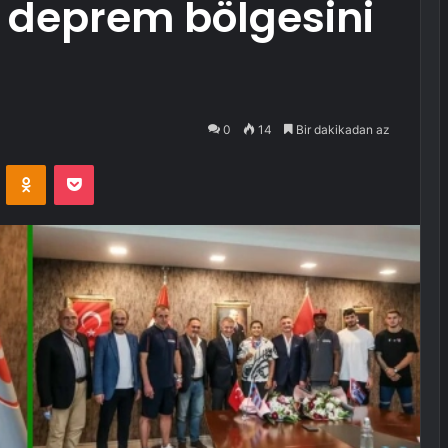
deprem bölgesini
0
14
Bir dakikadan az
VKontakte
Odnoklassniki
Pocket