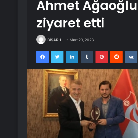
Ahmet Ağaoğlu 
ziyaret etti
BİŞAR 1
Mart 29, 2023
Facebook
Twitter
LinkedIn
Tumblr
Pinterest
Reddit