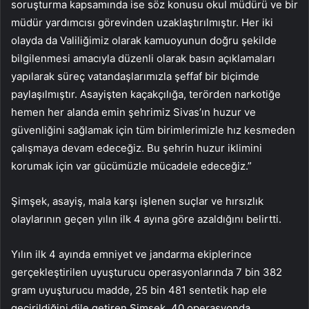
soruşturma kapsamında ise söz konusu okul müdürü ve bir
müdür yardımcısı görevinden uzaklaştırılmıştır. Her iki
olayda da Valiliğimiz olarak kamuoyunun doğru şekilde
bilgilenmesi amacıyla düzenli olarak basın açıklamaları
yapılarak süreç vatandaşlarımızla şeffaf bir biçimde
paylaşılmıştır. Asayişten kaçakçılığa, terörden narkotiğe
hemen her alanda emin şehrimiz Sivas’ın huzur ve
güvenliğini sağlamak için tüm birimlerimizle hız kesmeden
çalışmaya devam edeceğiz. Bu şehrin huzur iklimini
korumak için var gücümüzle mücadele edeceğiz.”
Şimşek, asayiş, mala karşı işlenen suçlar ve hırsızlık
olaylarının geçen yılın ilk 4 ayına göre azaldığını belirtti.
Yılın ilk 4 ayında emniyet ve jandarma ekiplerince
gerçekleştirilen uyuşturucu operasyonlarında 7 bin 382
gram uyuşturucu madde, 25 bin 481 sentetik hap ele
geçirildiğini dile getiren Şimşek, 40 operasyonda