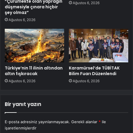
“Çürümekte olan yaprağın
Ağustos 6, 2026
düşmesiyle çınara hiçbir
şey olmaz”
Ağustos 6, 2026
Türkiye’nin 11 ilinin altından
Karamürsel’de TÜBİTAK
altın fışkıracak
Bilim Fuarı Düzenlendi
Ağustos 6, 2026
Ağustos 6, 2026
Bir yanıt yazın
E-posta adresiniz yayınlanmayacak.
Gerekli alanlar
*
ile
işaretlenmişlerdir