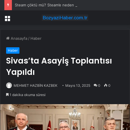
Steam çöktü mü? Steam’e neden girilmiyor? Steam’de sorun mu var 22 Temmuz Çarşamba?
Menü
Anasayfa
/
Haber
Haber
Sivas’ta Asayiş Toplantısı
Yapıldı
MEHMET HAZBİN KAZBEK
Mayıs 13, 2025
0
0
1 dakika okuma süresi