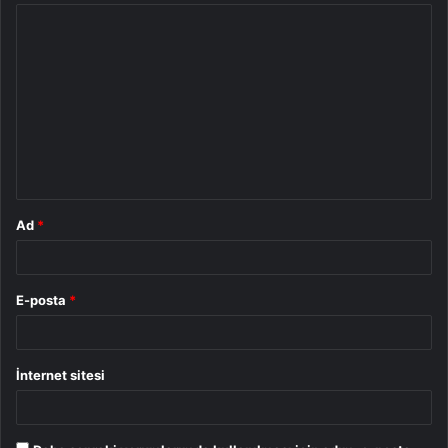
Y
o
r
u
m
*
Ad
*
E-posta
*
İnternet sitesi