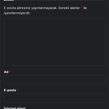
E-posta adresiniz yayınlanmayacak.
Gerekli alanlar
*
ile
işaretlenmişlerdir
Y
o
r
u
m
*
Ad
*
E-posta
*
İnternet sitesi