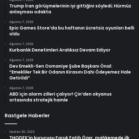
Trump İran görüşmelerinin iyi gittiğini söyledi; Hürmüz
anlaşması odakta
Ağustos 7, 2026
Epic Games Store’da bu haftanın ücretsiz oyunları belli
oldu
Ağustos 7, 2026
Kurbanlık Denetimleri Aralıksız Devam Ediyor
Ağustos 7, 2026
Dev Emekli-Sen Osmaniye Şube Başkanı Önal:
“Emekliler Tek Bir Odanın Kirasını Dahi Ödeyemez Hale
Getirildi”
Ağustos 7, 2026
ABD için alarm zilleri çalıyor! Çin’den okyanus
ortasında stratejik hamle
Rastgele Haberler
Haziran 30, 2023
THODEX’in kurucusu Faruk Fatih Özer, mahkemede ilk