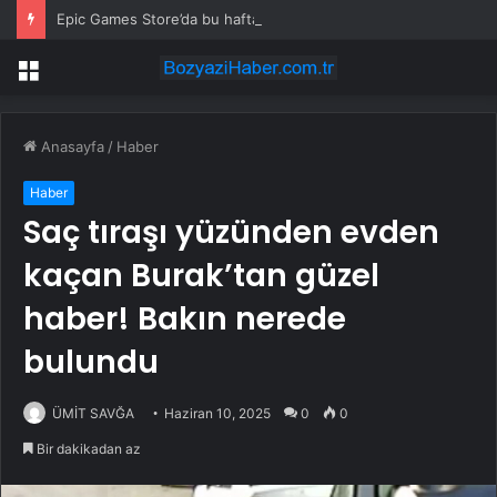
Epic Games Store’da bu haftanın ücretsiz oyunları belli oldu
Menü
Anasayfa
/
Haber
Haber
Saç tıraşı yüzünden evden
kaçan Burak’tan güzel
haber! Bakın nerede
bulundu
ÜMİT SAVĞA
Haziran 10, 2025
0
0
Bir dakikadan az