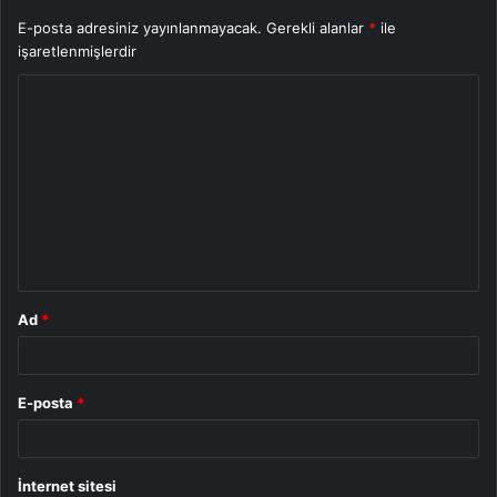
E-posta adresiniz yayınlanmayacak.
Gerekli alanlar
*
ile
işaretlenmişlerdir
Y
o
r
u
m
*
Ad
*
E-posta
*
İnternet sitesi