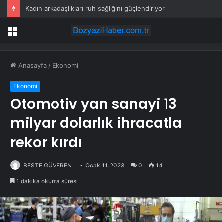
Kadın arkadaşlıkları ruh sağlığını güçlendiriyor
Menü
Anasayfa
/
Ekonomi
Ekonomi
Otomotiv yan sanayi 13
milyar dolarlık ihracatla
rekor kırdı
BESTE GÜVEREN
Ocak 11, 2023
0
14
1 dakika okuma süresi