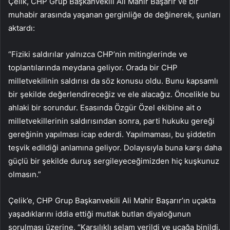
Çelik, CHP Grup Başkanvekili Ali Mahir Başarır ve bir
muhabir arasında yaşanan gerginliğe de değinerek, şunları
aktardı:
“Fiziki saldırılar yalnızca CHP’nin mitinglerinde ve
toplantılarında meydana geliyor. Orada bir CHP
milletvekilinin saldırısı da söz konusu oldu. Bunu kapsamlı
bir şekilde değerlendireceğiz ve ele alacağız. Öncelikle bu
ahlaki bir sorundur. Esasında Özgür Özel ekibine ait o
milletvekillerinin saldırısından sonra, parti hukuku gereği
gereğinin yapılması icap ederdi. Yapılmaması, bu şiddetin
teşvik edildiği anlamına geliyor. Dolayısıyla buna karşı daha
güçlü bir şekilde duruş sergileyeceğimizden hiç kuşkunuz
olmasın.”
Çelik’e, CHP Grup Başkanvekili Ali Mahir Başarır’ın uçakta
yaşadıklarını iddia ettiği mutlak butlan diyaloğunun
sorulması üzerine, “Karşılıklı selam verildi ve uçağa binildi.