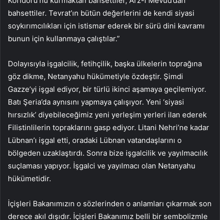
Koridoru’nu kurmaktan bahsettiler, Arz-ı Mevud’dan
bahsettiler. Tevrat’ın bütün değerlerini de kendi siyasi
soykırımcılıkları için istismar ederek bir sürü dini kavramı
bunun için kullanmaya çalıştılar.”
Dolayısıyla işgalcilik, fetihçilik, başka ülkelerin toprağına
göz dikme, Netanyahu hükümetiyle özdeştir. Şimdi
Gazze’yi işgal ediyor, bir türlü ikinci aşamaya geçilemiyor.
Batı Şeria’da aynısını yapmaya çalışıyor. Yeni ‘siyasi
hırsızlık’ diyebileceğimiz yeni yerleşim yerleri ilan ederek
Filistinlilerin topraklarını gasp ediyor. Litani Nehri’ne kadar
Lübnan’ı işgal etti, oradaki Lübnan vatandaşlarını o
bölgeden uzaklaştırdı. Sonra bize işgalcilik ve yayılmacılık
suçlaması yapıyor. İşgalci ve yayılmacı olan Netanyahu
hükümetidir.
İçişleri Bakanımızın o sözlerinden o anlamları çıkarmak son
derece akıl dışıdır. İçişleri Bakanımız belli bir sembolizmle