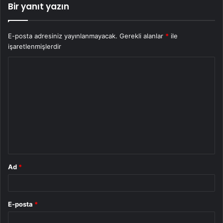
Bir yanıt yazın
E-posta adresiniz yayınlanmayacak.
Gerekli alanlar
*
ile
işaretlenmişlerdir
Y
o
r
u
m
*
Ad
*
E-posta
*