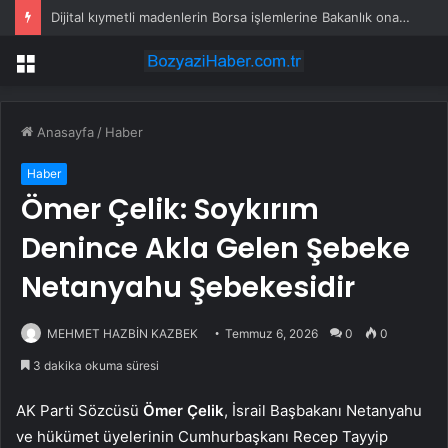
Dijital kıymetli madenlerin Borsa işlemlerine Bakanlık onayı şartı
Menü
Anasayfa
/
Haber
Haber
Ömer Çelik: Soykırım
Denince Akla Gelen Şebeke
Netanyahu Şebekesidir
MEHMET HAZBİN KAZBEK
Temmuz 6, 2026
0
0
3 dakika okuma süresi
AK Parti Sözcüsü
Ömer Çelik
, İsrail Başbakanı Netanyahu
ve hükümet üyelerinin Cumhurbaşkanı Recep Tayyip