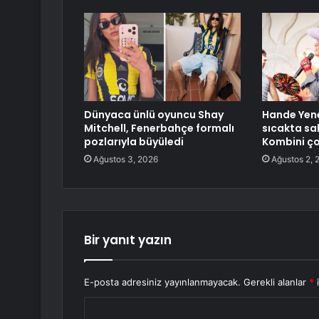
Dünyaca ünlü oyuncu Shay
Hande Yene
Mitchell, Fenerbahçe formalı
sıcakta sa
pozlarıyla büyüledi
Kombini ç
Ağustos 3, 2026
Ağustos 2, 
Bir yanıt yazın
E-posta adresiniz yayınlanmayacak.
Gerekli alanlar
*
i
Y