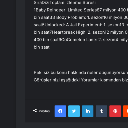
SıraDiziToplam İzlenme Süresi
1Baby Reindeer: Limited Series87 milyon 400 
bin saat33 Body Problem: 1. sezon16 milyon 0
saat5Unlocked: A Jail Experiment: 1. sezon13 
bin saat7Heartbreak High: 2. sezon12 milyon 0
400 bin saat9CoComelon Lane: 2. sezon4 mily
bin saat
Peki siz bu konu hakkında neler düşünüyorsunu
Görüşlerinizi aşağıdaki Yorumlar kısmından bizi
Facebook
Twitter
LinkedIn
Tumblr
Pint
Paylaş