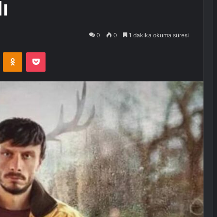
ı
0
0
1 dakika okuma süresi
VKontakte
Odnoklassniki
Pocket