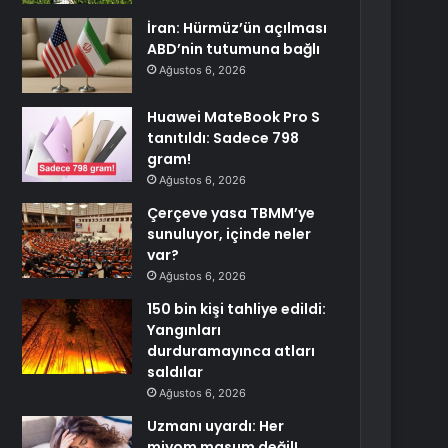
İran: Hürmüz’ün açılması
ABD’nin tutumuna bağlı
Ağustos 6, 2026
Huawei MateBook Pro S
tanıtıldı: Sadece 798
gram!
Ağustos 6, 2026
Çerçeve yasa TBMM’ye
sunuluyor, içinde neler
var?
Ağustos 6, 2026
150 bin kişi tahliye edildi:
Yangınları
durduramayınca atları
saldılar
Ağustos 6, 2026
Uzmanı uyardı: Her
miyom masum değil!