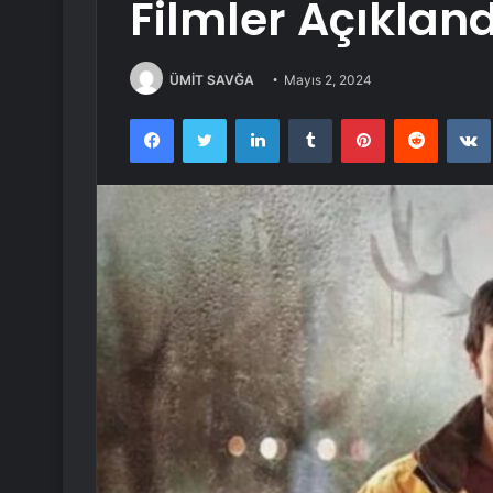
Filmler Açıkland
ÜMİT SAVĞA
Mayıs 2, 2024
Facebook
Twitter
LinkedIn
Tumblr
Pinterest
Reddit