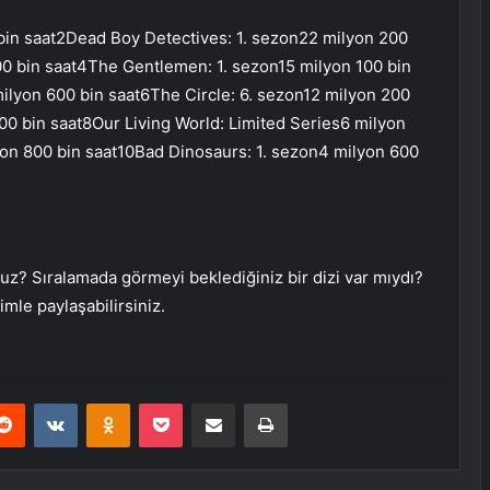
bin saat2Dead Boy Detectives: 1. sezon22 milyon 200
00 bin saat4The Gentlemen: 1. sezon15 milyon 100 bin
milyon 600 bin saat6The Circle: 6. sezon12 milyon 200
00 bin saat8Our Living World: Limited Series6 milyon
on 800 bin saat10Bad Dinosaurs: 1. sezon4 milyon 600
z? Sıralamada görmeyi beklediğiniz bir dizi var mıydı?
mle paylaşabilirsiniz.
erest
Reddit
VKontakte
Odnoklassniki
Pocket
E-Posta ile paylaş
Yazdır