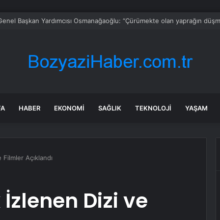
k Sigortasında İleri Yaş Engeli: Şirketler Müşteri Seçemez
FA
HABER
EKONOMI
SAĞLIK
TEKNOLOJI
YAŞAM
e Filmler Açıklandı
 İzlenen Dizi ve