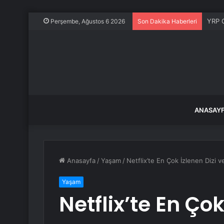
Trafi
Perşembe, Ağustos 6 2026
Son Dakika Haberleri
ANASAY
Anasayfa
/
Yaşam
/
Netflix’te En Çok İzlenen Dizi v
Yaşam
Netflix’te En Çok