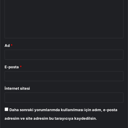
r
u
m
*
Ad
*
E-posta
*
İnternet sitesi
Daha sonraki yorumlarımda kullanılması için adım, e-posta
adresim ve site adresim bu tarayıcıya kaydedilsin.