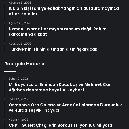
Ağustos 6, 2026
150 bin kişi tahliye edildi: Yangınları durduramayınca
atları saldılar
Ağustos 6, 2026
Uzmanı uyardı: Her miyom masum değil! Rahim
sarkomuna dikkat
Ağustos 6, 2026
Türkiye’nin 11 ilinin altından altın fışkıracak
Rastgele Haberler
Şubat 9, 2023
Milli oyuncular Emincan Kocabaş ve Mehmet Can
Ağırbaş depremde hayatını kaybetti.
Eylül 12, 2025
Osmaniye Oto Galericisi: Araç Satışlarında Durgunluk
ve Hurda Teşviki İhtiyacı
Kasım 4, 2025
CHP’li Gürer: Çiftçilerin Borcu 1 Trilyon 100 Milyara