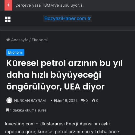
Çerçeve yasa TBMM’ye sunuluyor, içinde neler var?
Menü
Anasayfa
/
Ekonomi
Ekonomi
Küresel petrol arzının bu yıl
daha hızlı büyüyeceği
öngörülüyor, UEA diyor
NURCAN BAYRAM
Ekim 16, 2025
0
0
1 dakika okuma süresi
Investing.com – Uluslararası Enerji Ajansı’nın aylık
raporuna göre, küresel petrol arzının bu yıl daha önce