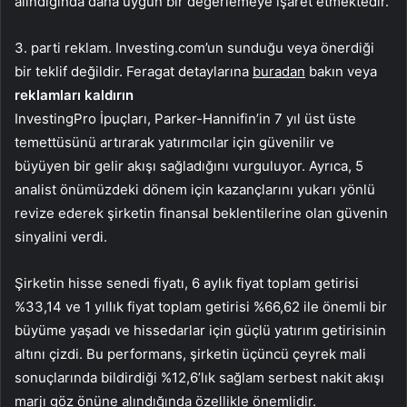
alındığında daha uygun bir değerlemeye işaret etmektedir.
3. parti reklam. Investing.com’un sunduğu veya önerdiği
bir teklif değildir. Feragat detaylarına
buradan
bakın veya
reklamları kaldırın
InvestingPro İpuçları, Parker-Hannifin’in 7 yıl üst üste
temettüsünü artırarak yatırımcılar için güvenilir ve
büyüyen bir gelir akışı sağladığını vurguluyor. Ayrıca, 5
analist önümüzdeki dönem için kazançlarını yukarı yönlü
revize ederek şirketin finansal beklentilerine olan güvenin
sinyalini verdi.
Şirketin hisse senedi fiyatı, 6 aylık fiyat toplam getirisi
%33,14 ve 1 yıllık fiyat toplam getirisi %66,62 ile önemli bir
büyüme yaşadı ve hissedarlar için güçlü yatırım getirisinin
altını çizdi. Bu performans, şirketin üçüncü çeyrek mali
sonuçlarında bildirdiği %12,6’lık sağlam serbest nakit akışı
marjı göz önüne alındığında özellikle önemlidir.