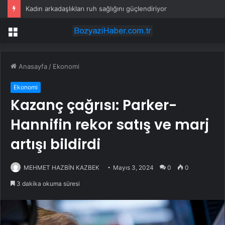
Kadın arkadaşlıkları ruh sağlığını güçlendiriyor
Menü
Anasayfa
/
Ekonomi
Ekonomi
Kazanç çağrısı: Parker-
Hannifin rekor satış ve marj
artışı bildirdi
MEHMET HAZBİN KAZBEK
Mayıs 3, 2024
0
0
3 dakika okuma süresi