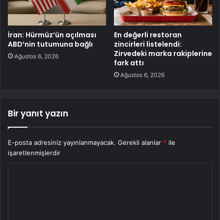
İran: Hürmüz’ün açılması
En değerli restoran
ABD’nin tutumuna bağlı
zincirleri listelendi:
Zirvedeki marka rakiplerine
Ağustos 6, 2026
fark attı
Ağustos 6, 2026
Bir yanıt yazın
E-posta adresiniz yayınlanmayacak.
Gerekli alanlar
*
ile
işaretlenmişlerdir
Y
o
r
u