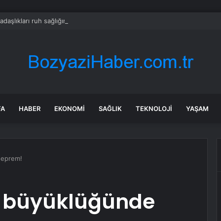
adaşlıkları ruh sağlığını güçlendiriyor
FA
HABER
EKONOMI
SAĞLIK
TEKNOLOJI
YAŞAM
deprem!
4 büyüklüğünde