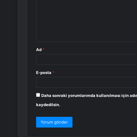
r
u
m
*
Ad
*
E-posta
*
Daha sonraki yorumlarımda kullanılması için adı
kaydedilsin.