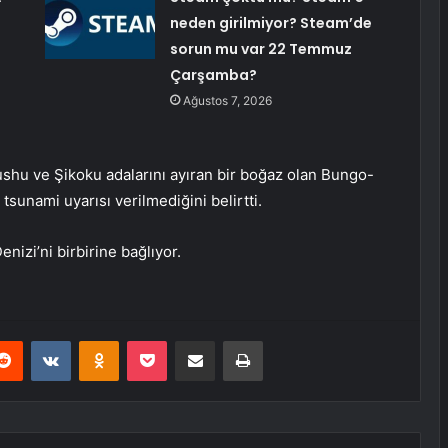
neden girilmiyor? Steam’de
sorun mu var 22 Temmuz
Çarşamba?
Ağustos 7, 2026
hu ve Şikoku adalarını ayıran bir boğaz olan Bungo-
tsunami uyarısı verilmediğini belirtti.
nizi’ni birbirine bağlıyor.
erest
Reddit
VKontakte
Odnoklassniki
Pocket
E-Posta ile paylaş
Yazdır