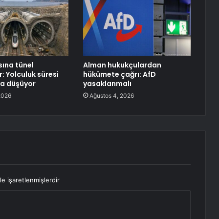
asına tünel
Alman hukukçulardan
: Yolculuk süresi
hükümete çağrı: AfD
ya düşüyor
yasaklanmalı
2026
Ağustos 4, 2026
le işaretlenmişlerdir