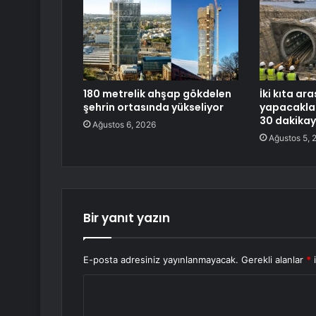
180 metrelik ahşap gökdelen
İki kıta ar
şehrin ortasında yükseliyor
yapacaklar
30 dakika
Ağustos 6, 2026
Ağustos 5, 
Bir yanıt yazın
E-posta adresiniz yayınlanmayacak.
Gerekli alanlar
*
i
Y
o