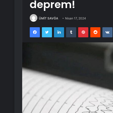
deprem!
ÜMİT SAVĞA
Nisan 17, 2024
Facebook
Twitter
LinkedIn
Tumblr
Pinterest
Reddit