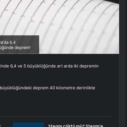
inde 6,4 ve 5 büyüklüğünde art arda iki depremin
büyüklüğündeki deprem 40 kilometre derinlikte
!
Steam çöktü mü? Steam’e