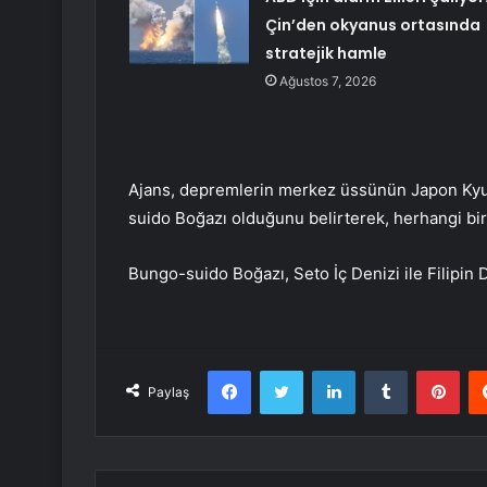
Çin’den okyanus ortasında
stratejik hamle
Ağustos 7, 2026
Ajans, depremlerin merkez üssünün Japon Kyus
suido Boğazı olduğunu belirterek, herhangi bir 
Bungo-suido Boğazı, Seto İç Denizi ile Filipin De
Facebook
Twitter
LinkedIn
Tumblr
Pint
Paylaş