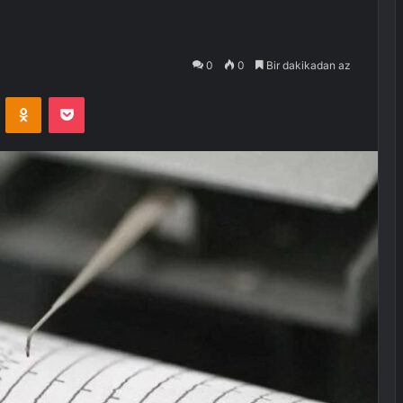
0
0
Bir dakikadan az
VKontakte
Odnoklassniki
Pocket