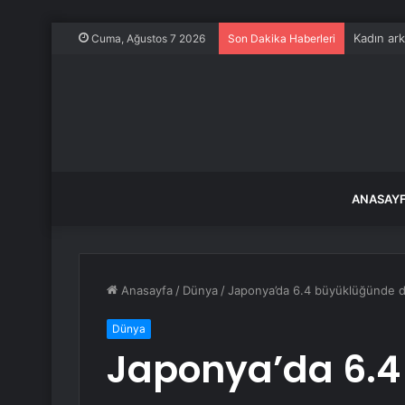
Kadın ark
Cuma, Ağustos 7 2026
Son Dakika Haberleri
ANASAY
Anasayfa
/
Dünya
/
Japonya’da 6.4 büyüklüğünde 
Dünya
Japonya’da 6.