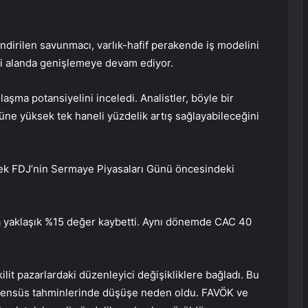
ndirilen savunmacı, varlık-hafif perakende iş modelini
miçi alanda genişlemeye devam ediyor.
aşma potansiyelini inceledi. Analistler, böyle bir
ne yüksek tek haneli yüzdelik artış sağlayabileceğini
cek FDJ’nin Sermaye Piyasaları Günü öncesindeki
a yaklaşık %15 değer kaybetti. Aynı dönemde
CAC 40
lit pazarlardaki düzenleyici değişikliklere bağladı. Bu
konsensüs tahminlerinde düşüşe neden oldu. FAVÖK ve