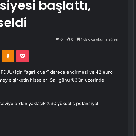
siyesi başlattı,
seldi
0
0
1 dakika okuma süresi
VKontakte
Odnoklassniki
Pocket
:
FDJU
) için “ağırlık ver” derecelendirmesi ve 42 euro
işmeyle şirketin hisseleri Salı günü %3’ün üzerinde
 seviyelerden yaklaşık %30 yükseliş potansiyeli