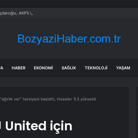
çdaroğlu, AKP’li isimle birlikte nikah şahitliği yaptı
FA
HABER
EKONOMI
SAĞLIK
TEKNOLOJI
YAŞAM
ağırlık ver” tavsiyesi başlattı, hisseler %3 yükseldi
 United için