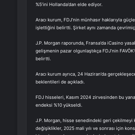
%5’ini Hollanda’dan elde ediyor.
Aracı kurum, FDJ’nin münhasır haklarıyla güçle
işlettiğini belirtti. Şirket aynı zamanda çevri
J.P. Morgan raporunda, Fransa’da iCasino yasall
gelişmenin pazar olgunlaştıkça FDJ’nin FAVÖK’ü
belirtti.
Aracı kurum ayrıca, 24 Haziran’da gerçekleşe
beklentileri de açıkladı.
FDJ hisseleri, Kasım 2024 zirvesinden bu yan
endeksi %10 yükseldi.
J.P. Morgan, hisse senedindeki geri çekilmeyi ki
değişiklikler, 2025 mali yılı ve sonrası için 