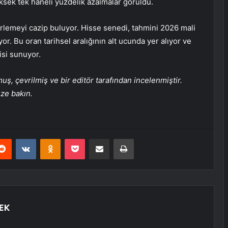
sek tek haneli yüzdelik azalmalar görüldü.
lemeyi cazip buluyor. Hisse senedi, tahmini 2026 mali
or. Bu oran tarihsel aralığının alt ucunda yer alıyor ve
risi sunuyor.
, çevrilmiş ve bir editör tarafından incelenmiştir.
üze bakın.
erest
Reddit
VKontakte
Odnoklassniki
Pocket
E-Posta ile paylaş
Yazdır
EK