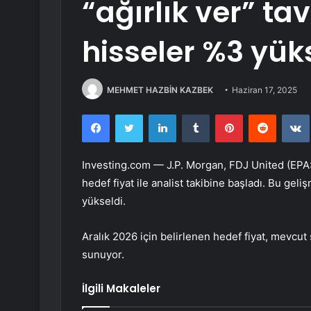
“ağırlık ver” tav
hisseler %3 yük
MEHMET HAZBİN KAZBEK
Haziran 17, 2025
Facebook
Twitter
LinkedIn
Tumblr
Pinterest
Reddit
Investing.com — J.P. Morgan, FDJ United (EPA
hedef fiyat ile analist takibine başladı. Bu gel
yükseldi.
Aralık 2026 için belirlenen hedef fiyat, mevcut
sunuyor.
İlgili Makaleler