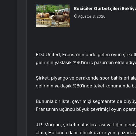
Besiciler Gurbetçileri Bekliy
Ağustos 8, 2026
FDJ United, Fransa’nın önde gelen oyun şirketle
gelirinin yaklaşık %80’ini iç pazardan elde ediy
Şirket, piyango ve perakende spor bahisleri al
gelirinin yaklaşık %80’inde tekel konumunda b
Bununla birlikte, çevrimiçi segmentte de büyüy
Fransa’nın üçüncü büyük çevrimiçi oyun operatö
J.P. Morgan, şirketin uluslararası varlığını geni
alma, Hollanda dahil olmak üzere yeni pazarlara 