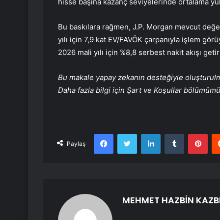
hisse başına kazanç seviyelerinde ortalama yük
Bu baskılara rağmen, J.P. Morgan mevcut değer
yılı için 7,9 kat EV/FAVÖK çarpanıyla işlem görüy
2026 mali yılı için %8,8 serbest nakit akışı geti
Bu makale yapay zekanın desteğiyle oluşturulmuş
Daha fazla bilgi için Şart ve Koşullar bölümüm
Facebook
Twitter
LinkedIn
Tumblr
Pint
Paylaş
MEHMET HAZBİN KAZB