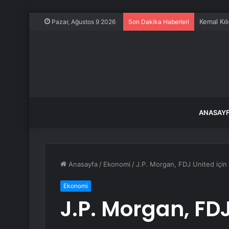
Kemal Kılı
Pazar, Ağustos 9 2026
Son Dakika Haberleri
ANASAY
Anasayfa
/
Ekonomi
/
J.P. Morgan, FDJ United için “
Ekonomi
J.P. Morgan, FDJ