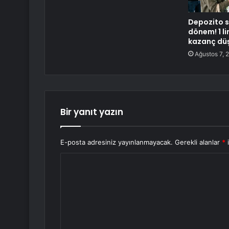
Depozito s
dönem! 1 lir
kazanç dü
Ağustos 7, 
Bir yanıt yazın
E-posta adresiniz yayınlanmayacak.
Gerekli alanlar
*
i
Y
o
r
u
m