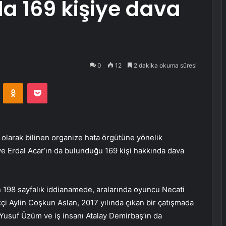
a 169 kişiye dava
0
12
2 dakika okuma süresi
VKontakte
Odnoklassniki
Pocket
 olarak bilinen organize hata örgütüne yönelik
e Erdal Acar’ın da bulunduğu 169 kişi hakkında dava
n 198 sayfalık iddianamede, aralarında oyuncu Necati
i Aylin Coşkun Aslan, 2017 yılında çıkan bir çatışmada
Yusuf Üzüm ve iş insanı Atalay Demirbaş’ın da