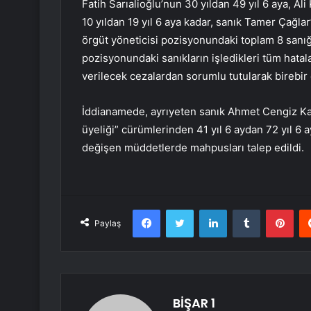
Fatih Sarıalioğlu’nun 30 yıldan 49 yıl 6 aya, Al
10 yıldan 19 yıl 6 aya kadar, sanık Tamer Çağlar
örgüt yöneticisi pozisyonundaki toplam 8 sanığ
pozisyonundaki sanıkların işledikleri tüm hata
verilecek cezalardan sorumlu tutularak birebir c
İddianamede, ayrıyeten sanık Ahmet Cengiz Karlı 
üyeliği” cürümlerinden 41 yıl 6 aydan 72 yıl 6 
değişen müddetlerde mahpusları talep edildi.
Facebook
Twitter
LinkedIn
Tumblr
Pint
Paylaş
BİŞAR 1