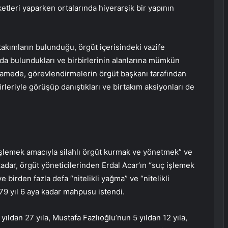
etleri yaparken ortalarında hiyerarşik bir yapının
 takımların bulunduğu, örgüt içerisindeki vazife
nda bulundukları ve birbirlerinin alanlarına mümkün
amede, görevlendirmelerin örgüt başkanı tarafından
irleriyle görüşüp danıştıkları ve birtakım aksiyonları de
 işlemek amacıyla silahlı örgüt kurmak ve yönetmek” ve
 kadar, örgüt yöneticilerinden Erdal Acar’ın “suç işlemek
birden fazla defa “nitelikli yağma” ve “nitelikli
9 yıl 6 aya kadar mahpusu istendi.
ldan 27 yıla, Mustafa Fazlıoğlu’nun 5 yıldan 12 yıla,