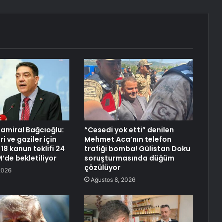
amiral Bağcıoğlu:
“Cesedi yok etti” denilen
ri ve gaziler için
Mehmet Aca’nın telefon
18 kanun teklifi 24
trafiği bomba! Gülistan Doku
’de bekletiliyor
soruşturmasında düğüm
çözülüyor
2026
Ağustos 8, 2026