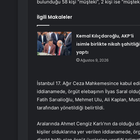
bulunduğu 58 kişi “müşteki”, 2 kişi ise “müşteki
İlgili Makaleler
Kemal Kılıçdaroğlu, AKP’li
isimle birlikte nikah şahitliği
yaptı
Ağustos 9, 2026
İstanbul 17. Ağır Ceza Mahkemesince kabul edil
iddianamede, örgüt elebaşının İlyas Saral olduğu
Fatih Sarıalioğlu, Mehmet Ulu, Ali Kaplan, Mus
tarafından yönetildiği belirtildi.
Aralarında Ahmet Cengiz Karlı’nın da olduğu di
kişiler olduklarına yer verilen iddianamede, örg
direkt bağlı olan örgüt üyelerine verdiği talima