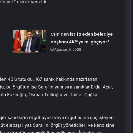
-sanık” olarak yer aldı.
CHP’den istifa eden belediye
başkanı AKP’ye mi geçiyor?
Ağustos 9, 2026
en 43’ü tutuklu, 167 sanık hakkında hazırlanan
, bu örgütün ise Saral’ın yanı sıra sanıklar Erdal Acar,
tafa Fazlıoğlu, Osman Tellioğlu ve Tamer Çağlar
ğer sanıkların örgüt üyesi veya örgüt adına suç işleyen
üt elebaşı İlyas Saral’ın, örgüt yöneticileri ve kendisine
tlarla örgütün devamlılığını sağlayarak İstanbul ve