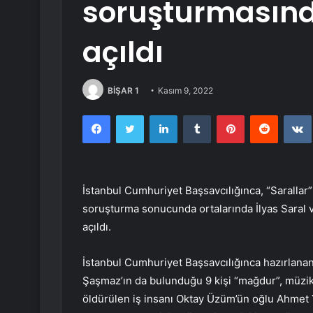
soruşturmasınd
açıldı
BİŞAR 1
Kasım 9, 2022
Facebook
Twitter
LinkedIn
Tumblr
Pinterest
Reddit
İstanbul Cumhuriyet Başsavcılığınca, “Sarallar”
soruşturma sonucunda ortalarında İlyas Saral v
açıldı.
İstanbul Cumhuriyet Başsavcılığınca hazırlana
Şaşmaz’ın da bulunduğu 9 kişi “mağdur”, müzikç
öldürülen iş insanı Oktay Üzüm’ün oğlu Ahmet 