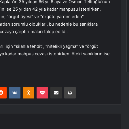
i Kaplan’ın 35 yıldan 66 yıl 6 aya ve Osman Tellioğlu’nun
’ın ise 25 yıldan 42 yıla kadar mahpusu istenirken,
ın, “örgüt üyesi” ve “örgüte yardım eden”
lardan sorumlu oldukları, bu nedenle bu sanıklara
ezaya çarptırılmaları talep edildi.
için “silahla tehdit”, “nitelikli yağma” ve “örgüt
aya kadar mahpus cezası istenirken, öteki sanıkların ise
erest
Reddit
VKontakte
Odnoklassniki
Pocket
E-Posta ile paylaş
Yazdır