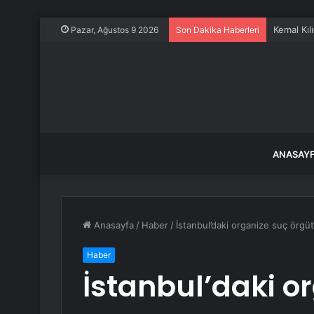
Kemal Kılı
Pazar, Ağustos 9 2026
Son Dakika Haberleri
ANASAY
Anasayfa
/
Haber
/
İstanbul’daki organize suç örgü
Haber
İstanbul’daki o