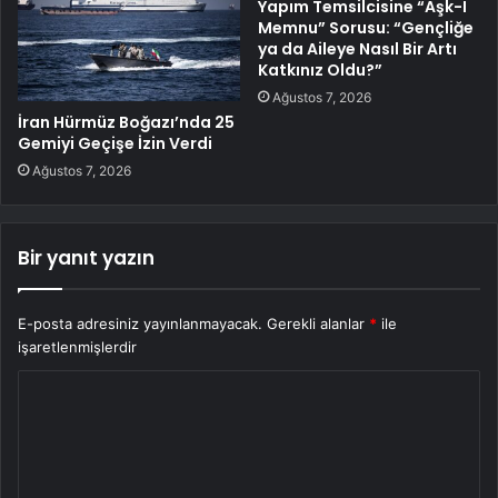
Yapım Temsilcisine “Aşk-I
Memnu” Sorusu: “Gençliğe
ya da Aileye Nasıl Bir Artı
Katkınız Oldu?”
Ağustos 7, 2026
İran Hürmüz Boğazı’nda 25
Gemiyi Geçişe İzin Verdi
Ağustos 7, 2026
Bir yanıt yazın
E-posta adresiniz yayınlanmayacak.
Gerekli alanlar
*
ile
işaretlenmişlerdir
Y
o
r
u