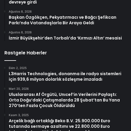
devreye girdi
Ağustos 8, 2026
Başkan Özgökçen, Pekyatırmacı ve Bağcı Şefikcan
Parkı’nda Vatandaşlarla Bir Araya Geldi
Ağustos 8, 2026
İzmir Büyükşehir’den Torbalı’da ‘Kırmızı Altın’ mesaisi
Rastgele Haberler
Ekim 2, 2025
L3Harris Technologies, donanma ile radyo sistemleri
için 939,6 milyon dolarlık sözleşme imzaladı
Mart 20, 2026
Uluslararası Af Örgütü, Unıcef’in Verilerini Paylaştı:
Orta Doğu’daki Çatışmalarda 28 Şubat’tan Bu Yana
270’ten Fazla Çocuk Öldürüldü
Kasım 3, 2025
Arçelik bağlı ortaklığı Beko B.V. 25.900.000 Euro
tutarında sermaye azaltımı ve 22.800.000 Euro