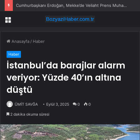
Cumhurbaşkanı Erdoğan, Mekke’de Veliaht Prens Muhammed bin Selman ile görüştü
Menü
Anasayfa
/
Haber
Haber
İstanbul’da barajlar alarm
veriyor: Yüzde 40’ın altına
düştü
ÜMİT SAVĞA
Eylül 3, 2025
0
0
2 dakika okuma süresi