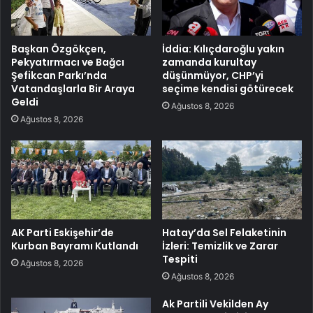
Başkan Özgökçen,
İddia: Kılıçdaroğlu yakın
Pekyatırmacı ve Bağcı
zamanda kurultay
Şefikcan Parkı’nda
düşünmüyor, CHP’yi
Vatandaşlarla Bir Araya
seçime kendisi götürecek
Geldi
Ağustos 8, 2026
Ağustos 8, 2026
AK Parti Eskişehir’de
Hatay’da Sel Felaketinin
Kurban Bayramı Kutlandı
İzleri: Temizlik ve Zarar
Tespiti
Ağustos 8, 2026
Ağustos 8, 2026
Ak Partili Vekilden Ay