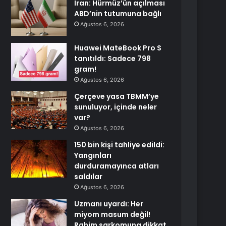
İran: Hürmüz’ün açılması
ABD’nin tutumuna bağlı
Ağustos 6, 2026
Huawei MateBook Pro S
tanıtıldı: Sadece 798
gram!
Ağustos 6, 2026
Çerçeve yasa TBMM’ye
sunuluyor, içinde neler
var?
Ağustos 6, 2026
150 bin kişi tahliye edildi:
Yangınları
durduramayınca atları
saldılar
Ağustos 6, 2026
Uzmanı uyardı: Her
miyom masum değil!
Rahim sarkomuna dikkat