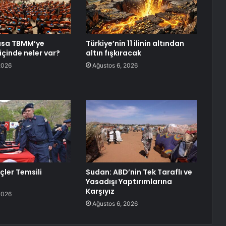
asa TBMM’ye
Türkiye’nin 11 ilinin altından
içinde neler var?
altın fışkıracak
2026
Ağustos 6, 2026
çler Temsili
Sudan: ABD’nin Tek Taraflı ve
Yasadışı Yaptırımlarına
Karşıyız
2026
Ağustos 6, 2026