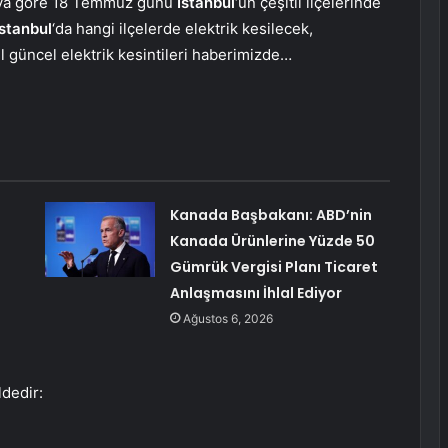
maya göre 18 Temmuz günü
İstanbul
‘un çeşitli ilçelerinde
İstanbul
‘da hangi ilçelerde elektrik kesilecek,
l güncel elektrik kesintileri haberimizde…
Kanada Başbakanı: ABD’nin
Kanada Ürünlerine Yüzde 50
Gümrük Vergisi Planı Ticaret
Anlaşmasını İhlal Ediyor
Ağustos 6, 2026
ldedir: