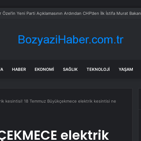
lık evi tadilata soktular: Gizli kapıyı açınca karşılarına çıktı
FA
HABER
EKONOMI
SAĞLIK
TEKNOLOJI
YAŞAM
k kesintisi! 18 Temmuz Büyükçekmece elektrik kesintisi ne
ÇEKMECE elektrik