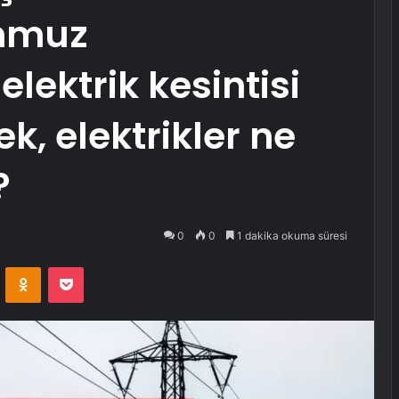
emmuz
ektrik kesintisi
k, elektrikler ne
?
0
0
1 dakika okuma süresi
VKontakte
Odnoklassniki
Pocket