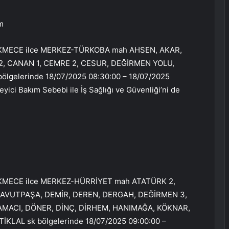
m
EKMECE ilce MERKEZ-TÜRKOBA mah AHSEN, AKAR,
2, CANAN 1, CEMRE 2, CESUR, DEĞİRMEN YOLU,
ölgelerinde 18/07/2025 08:30:00 – 18/07/2025
yici Bakım Sebebi ile İş Sağlığı ve Güvenliği’ni de
EKMECE ilce MERKEZ-HÜRRİYET mah ATATÜRK 2,
DAVUTPAŞA, DEMİR, DEREN, DERGAH, DEĞİRMEN 3,
ACI, DÖNER, DİNÇ, DİRHEM, HANIMAĞA, KÖKNAR,
KLAL sk bölgelerinde 18/07/2025 09:00:00 –