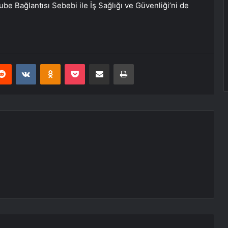
e Bağlantısı Sebebi ile İş Sağlığı ve Güvenliği’ni de
erest
Reddit
VKontakte
Odnoklassniki
Pocket
E-Posta ile paylaş
Yazdır