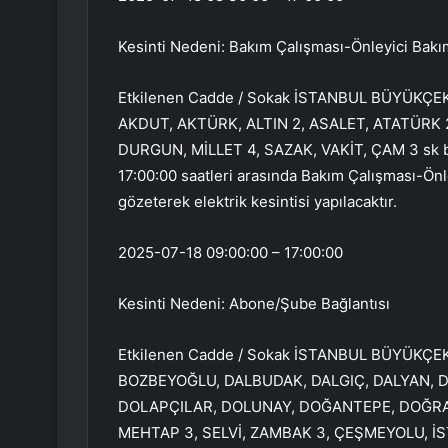
Kesinti Nedeni: Bakım Çalışması-Önleyici Bakı
Etkilenen Cadde / Sokak İSTANBUL BÜYÜKÇ
AKDUT, AKTÜRK, ALTIN 2, ASALET, ATATÜRK 
DURGUN, MİLLET 4, SAZAK, VAKİT, ÇAM 3 sk b
17:00:00 saatleri arasında Bakım Çalışması-Önle
gözeterek elektrik kesintisi yapılacaktır.
2025-07-18 09:00:00 – 17:00:00
Kesinti Nedeni: Abone/Şube Bağlantısı
Etkilenen Cadde / Sokak İSTANBUL BÜYÜKÇ
BOZBEYOĞLU, DALBUDAK, DALGIÇ, DALYAN, 
DOLAPÇILAR, DOLUNAY, DOĞANTEPE, DOĞRAM
MEHTAP 3, SELVİ, ZAMBAK 3, ÇEŞMEYOLU, İSTİ