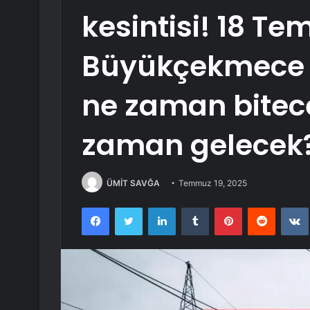
kesintisi! 18 T
Büyükçekmece el
ne zaman bitece
zaman gelecek
ÜMİT SAVĞA
Temmuz 19, 2025
Facebook
Twitter
LinkedIn
Tumblr
Pinterest
Reddit