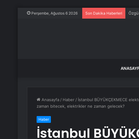
96 yıl
Perşembe, Ağustos 6 2026
Son Dakika Haberleri
ANASAY
Anasayfa
/
Haber
/
İstanbul BÜYÜKÇEKMECE elektri
zaman bitecek, elektrikler ne zaman gelecek?
Haber
İstanbul BÜYÜK