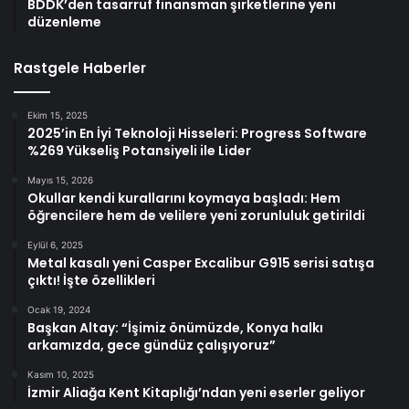
BDDK’den tasarruf finansman şirketlerine yeni
düzenleme
Rastgele Haberler
Ekim 15, 2025
2025’in En İyi Teknoloji Hisseleri: Progress Software
%269 Yükseliş Potansiyeli ile Lider
Mayıs 15, 2026
Okullar kendi kurallarını koymaya başladı: Hem
öğrencilere hem de velilere yeni zorunluluk getirildi
Eylül 6, 2025
Metal kasalı yeni Casper Excalibur G915 serisi satışa
çıktı! İşte özellikleri
Ocak 19, 2024
Başkan Altay: “İşimiz önümüzde, Konya halkı
arkamızda, gece gündüz çalışıyoruz”
Kasım 10, 2025
İzmir Aliağa Kent Kitaplığı’ndan yeni eserler geliyor