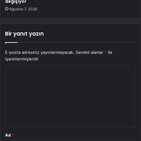
değişiyor
Ağustos 7, 2026
Bir yanıt yazın
E-posta adresiniz yayınlanmayacak.
Gerekli alanlar
*
ile
işaretlenmişlerdir
Y
o
r
u
m
*
Ad
*