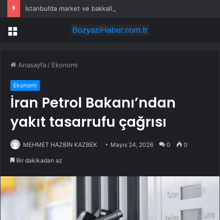
İstanbul’da market ve bakkallarda yeni uygulama devreye girdi
Menü
Anasayfa
/
Ekonomi
Ekonomi
İran Petrol Bakanı’ndan
yakıt tasarrufu çağrısı
MEHMET HAZBİN KAZBEK
Mayıs 24, 2026
0
0
Bir dakikadan az