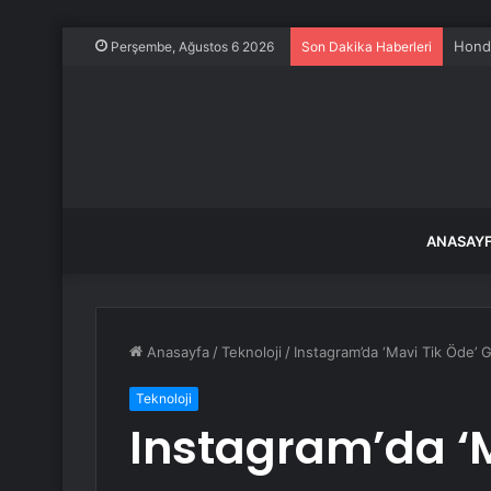
Honda
Perşembe, Ağustos 6 2026
Son Dakika Haberleri
ANASAY
Anasayfa
/
Teknoloji
/
Instagram’da ‘Mavi Tik Öde’ G
Teknoloji
Instagram’da ‘M