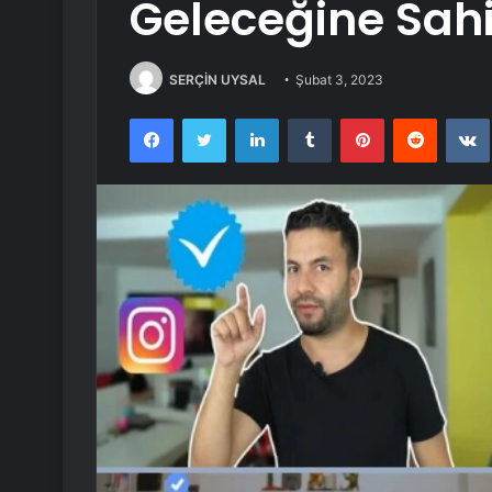
Geleceğine Sahi
SERÇİN UYSAL
Şubat 3, 2023
Facebook
Twitter
LinkedIn
Tumblr
Pinterest
Reddit