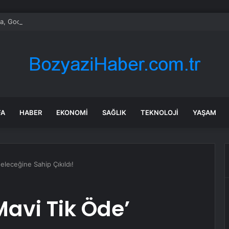
, Google Gemini Yapay Zeka Asistanını Araçlarına Entegre Ediyor
FA
HABER
EKONOMI
SAĞLIK
TEKNOLOJI
YAŞAM
eleceğine Sahip Çıkıldı!
avi Tik Öde’