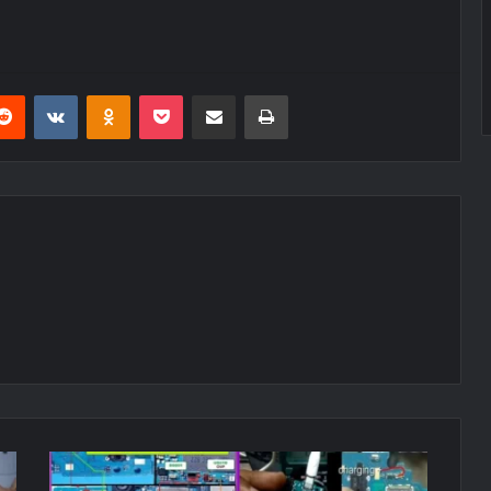
erest
Reddit
VKontakte
Odnoklassniki
Pocket
E-Posta ile paylaş
Yazdır