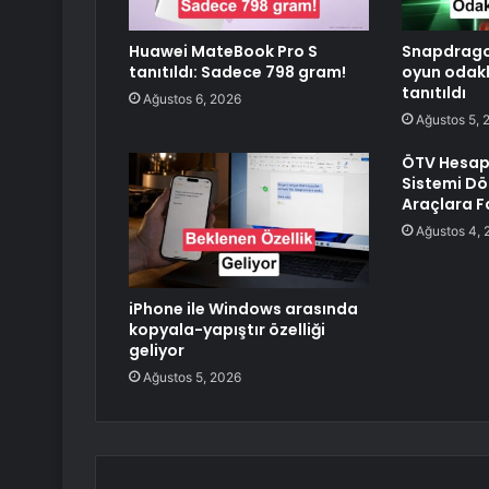
Huawei MateBook Pro S
Snapdragon
tanıtıldı: Sadece 798 gram!
oyun odakl
tanıtıldı
Ağustos 6, 2026
Ağustos 5, 
ÖTV Hesap
Sistemi Dö
Araçlara Fa
Ağustos 4, 
iPhone ile Windows arasında
kopyala-yapıştır özelliği
geliyor
Ağustos 5, 2026