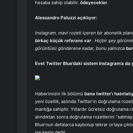
hesaba sahip olabilir.
ödeyecekler
.
Alessandro Paluzzi açıklıyor:
Instagram, mavi rozeti içeren bir abonelik pl
birkaç küçük referans var
. Hiçbir şey görünm
görüntüsü gönderene kadar, bunu yalnızca
bun
Evet Twitter Blue’daki sistem Instagram’a da 
Haberimizin ilk bölümü
bana twitter’ı hatırlatı
yeni özellik, aslında Twitter’ın doğrulama rozetl
mantığa sahiptir. Yıllardır ücretsiz doğrulama r
alındıktan sonra doğrulama rozetlerini “satmaya”
Blue’nun defalarca kaybolup tekrar ortaya çıktığ
ise kesin değil.