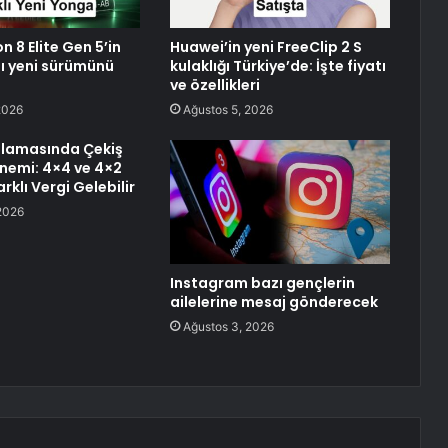
 8 Elite Gen 5’in
Huawei’in yeni FreeClip 2 S
ı yeni sürümünü
kulaklığı Türkiye’de: İşte fiyatı
ve özellikleri
2026
Ağustos 5, 2026
lamasında Çekiş
nemi: 4×4 ve 4×2
rklı Vergi Gelebilir
2026
Instagram bazı gençlerin
ailelerine mesaj gönderecek
Ağustos 3, 2026