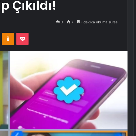
p Çıkıldı!
0
7
1 dakika okuma süresi
VKontakte
Odnoklassniki
Pocket