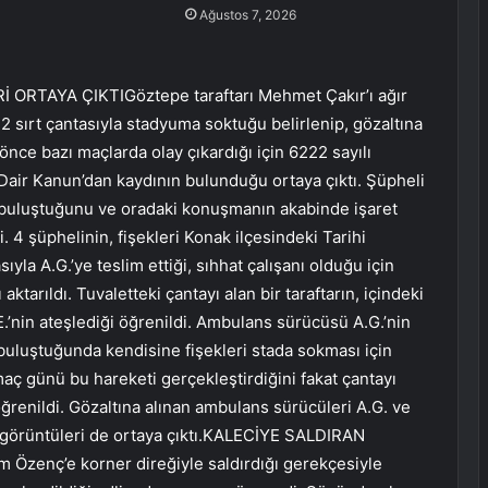
Ağustos 7, 2026
TAYA ÇIKTIGöztepe taraftarı Mehmet Çakır’ı ağır
i 2 sırt çantasıyla stadyuma soktuğu belirlenip, gözaltına
nce bazı maçlarda olay çıkardığı için 6222 sayılı
air Kanun’dan kaydının bulunduğu ortaya çıktı. Şüpheli
e buluştuğunu ve oradaki konuşmanın akabinde işaret
i. 4 şüphelinin, fişekleri Konak ilçesindeki Tarihi
ıyla A.G.’ye teslim ettiği, sıhhat çalışanı olduğu için
ktarıldı. Tuvaletteki çantayı alan bir taraftarın, içindeki
 F.E.’nin ateşlediği öğrenildi. Ambulans sürücüsü A.G.’nin
la buluştuğunda kendisine fişekleri stada sokması için
, maç günü bu hareketi gerçekleştirdiğini fakat çantayı
öğrenildi. Gözaltına alınan ambulans sürücüleri A.G. ve
sı görüntüleri de ortaya çıktı.KALECİYE SALDIRAN
Özenç’e korner direğiyle saldırdığı gerekçesiyle