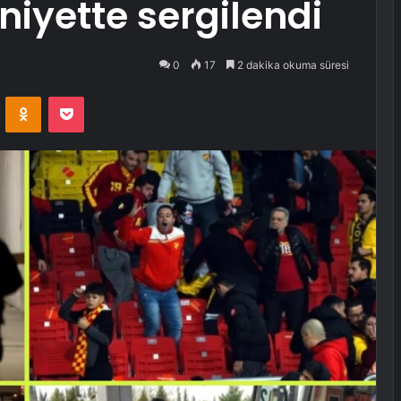
mniyette sergilendi
0
17
2 dakika okuma süresi
VKontakte
Odnoklassniki
Pocket