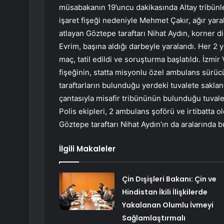
müsabakanın 19’uncu dakikasında Altay tribünle
işaret fişeği nedeniyle Mehmet Çakır, ağır yara
atlayan Göztepe taraftarı Nihat Aydın, korner di
Evrim, başına aldığı darbeyle yaralandı. Her 2 
maç, tatil edildi ve soruşturma başlatıldı. İzmir
fişeğinin, statta misyonlu özel ambulans sürücü
taraftarların bulunduğu yerdeki tuvalete saklandı
çantasıyla misafir tribününün bulunduğu tuvalete
Polis ekipleri, 2 ambulans şoförü ve irtibatta old
Göztepe taraftarı Nihat Aydın’ın da aralarında 
İlgili Makaleler
Çin Dışişleri Bakanı: Çin ve
Hindistan İkili İlişkilerde
Yakalanan Olumlu İvmeyi
Sağlamlaştırmalı