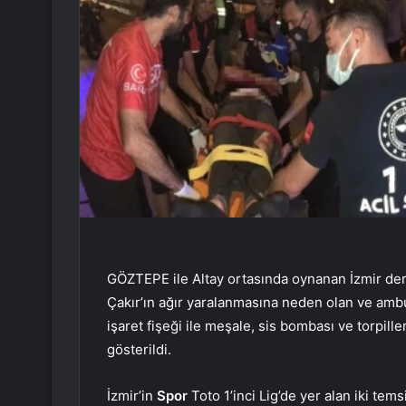
GÖZTEPE ile Altay ortasında oynanan İzmir derb
Çakır’ın ağır yaralanmasına neden olan ve ambu
işaret fişeği ile meşale, sis bombası ve torpil
gösterildi.
İzmir’in
Spor
Toto 1’inci Lig’de yer alan iki tem