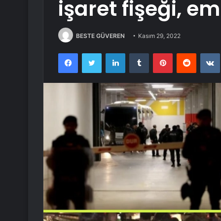
işaret fişeği, e
BESTE GÜVEREN
Kasım 29, 2022
Facebook
Twitter
LinkedIn
Tumblr
Pinterest
Reddit