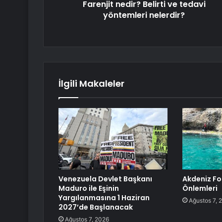
Farenjit nedir? Belirti ve tedavi
yöntemleri nelerdir?
İlgili Makaleler
Venezuela Devlet Başkanı
Akdeniz Fo
Maduro ile Eşinin
Önlemleri
Yargılanmasına 1 Haziran
Ağustos 7, 
2027’de Başlanacak
Ağustos 7, 2026