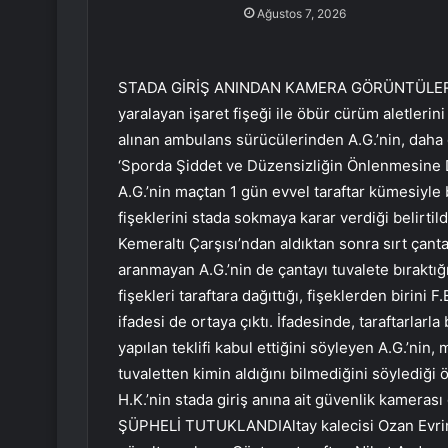
Ağustos 7, 2026
STADA GİRİŞ ANINDAN KAMERA GÖRÜNTÜLERİ OR
yaralayan işaret fişeği ile öbür cürüm aletlerin
alınan ambulans sürücülerinden A.G.’nin, daha ö
‘Sporda Şiddet ve Düzensizliğin Önlenmesine D
A.G.’nin maçtan 1 gün evvel taraftar kümesiyl
fişeklerini stada sokmaya karar verdiği belirtild
Kemeraltı Çarşısı’ndan aldıktan sonra sırt çantas
aranmayan A.G.’nin de çantayı tuvalete bıraktığı a
fişekleri taraftara dağıttığı, fişeklerden birini
ifadesi de ortaya çıktı. İfadesinde, taraftarlar
yapılan teklifi kabul ettiğini söyleyen A.G.’nin
tuvaletten kimin aldığını bilmediğini söylediği 
H.K.’nin stada giriş anına ait güvenlik kamera
ŞÜPHELİ TUTUKLANDIAltay kalecisi Ozan Evrim 