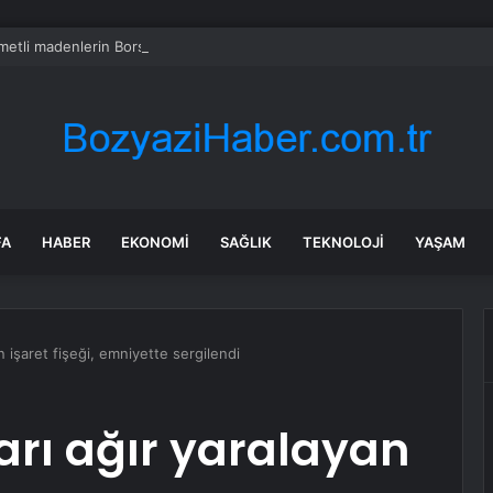
ıymetli madenlerin Borsa işlemlerine Bakanlık onayı şartı
FA
HABER
EKONOMI
SAĞLIK
TEKNOLOJI
YAŞAM
n işaret fişeği, emniyette sergilendi
tarı ağır yaralayan