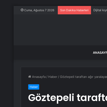
Dijital k
Cuma, Ağustos 7 2026
Son Dakika Haberleri
ANASAY
Anasayfa
/
Haber
/
Göztepeli taraftarı ağır yaralaya
Haber
Göztepeli taraf