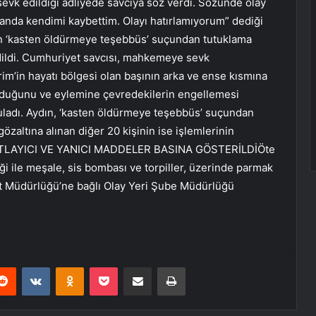
 sevk edildiği adliyede savcıya söz verdi. Sözünde olay
 anda kendimi kaybettim. Olayı hatırlamıyorum” dediği
ndan ‘kasten öldürmeye teşebbüs’ suçundan tutuklama
edildi. Cumhuriyet savcısı, mahkemeye sevk
vrim’in hayatı bölgesi olan başının arka ve ense kısmına
vurduğunu ve eylemine çevredekilerin engellemesi
ladı. Aydın, ‘kasten öldürmeye teşebbüs’ suçundan
gözaltına alınan diğer 20 kişinin ise işlemlerinin
.PATLAYICI VE YANICI MADDELER BASINA GÖSTERİLDİÖte
eği ile meşale, sis bombası ve torpiller, üzerinde parmak
yet Müdürlüğü’ne bağlı Olay Yeri Şube Müdürlüğü
erest
Reddit
VKontakte
Odnoklassniki
Pocket
E-Posta ile paylaş
Yazdır