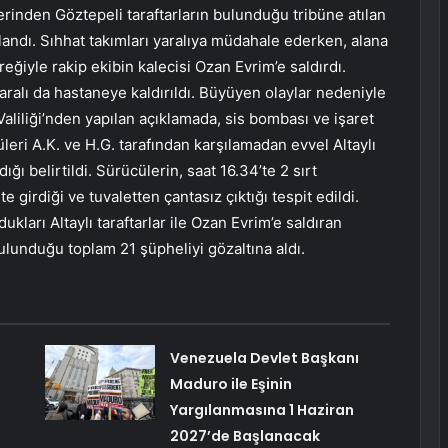
rinden Göztepeli taraftarların bulunduğu tribüne atılan
landı. Sıhhat takımları yaralıya müdahale ederken, alana
reğiyle rakip ekibin kalecisi Ozan Evrim’e saldırdı.
yaralı da hastaneye kaldırıldı. Büyüyen olaylar nedeniyle
 Valiliği’nden yapılan açıklamada, sis bombası ve işaret
leri A.K. ve H.G. tarafından karşılamadan evvel Altaylı
ğı belirtildi. Sürücülerin, saat 16.34’te 2 sırt
 girdiği ve tuvaletten çantasız çıktığı tespit edildi.
ukları Altaylı taraftarlar ile Ozan Evrim’e saldıran
bulunduğu toplam 21 şüpheliyi gözaltına aldı.
Venezuela Devlet Başkanı
Maduro ile Eşinin
Yargılanmasına 1 Haziran
2027’de Başlanacak