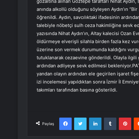
gözaltına alınan Göztepe taraftarı Nihat Aydın,
anında alkollü olduğunu söyleyen Aydın’ın “Bir
öğrenildi. Aydın, savcılıktaki ifadesinin ardı
talebiyle nöbetçi sulh ceza hakimliğine sevk 
yazısında Nihat Aydın’ın, Altay kalecisi Ozan E
öldürmeye elverişli silahla birden fazla kez 
üzerine son vermek durumunda kaldığını vurgu
tutuklanarak cezaevine gönderildi. Olayla ilgili 
ardından adliyeye sevk edilmesi bekleniyor
yandan olayın ardından ele geçirilen işaret fiş
izi incelemesi yapıldıktan sonra İzmir İl Emni
takımları tarafından basına gösterildi.
Facebook
Twitter
LinkedIn
Tumblr
Pint
Paylaş