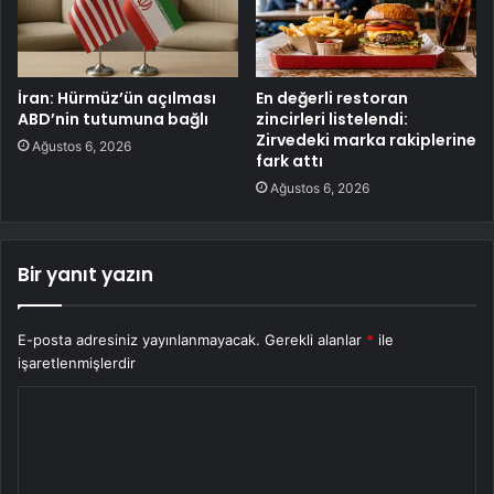
İran: Hürmüz’ün açılması
En değerli restoran
ABD’nin tutumuna bağlı
zincirleri listelendi:
Zirvedeki marka rakiplerine
Ağustos 6, 2026
fark attı
Ağustos 6, 2026
Bir yanıt yazın
E-posta adresiniz yayınlanmayacak.
Gerekli alanlar
*
ile
işaretlenmişlerdir
Y
o
r