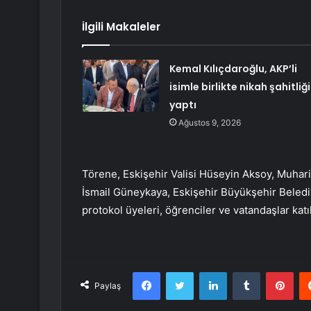
İlgili Makaleler
Kemal Kılıçdaroğlu, AKP’li
isimle birlikte nikah şahitliği
yaptı
Ağustos 9, 2026
Törene, Eskişehir Valisi Hüseyin Aksoy, Muhar
İsmail Güneykaya, Eskişehir Büyükşehir Beledi
protokol üyeleri, öğrenciler ve vatandaşlar kat
Facebook
Twitter
LinkedIn
Tumblr
Pint
Paylaş