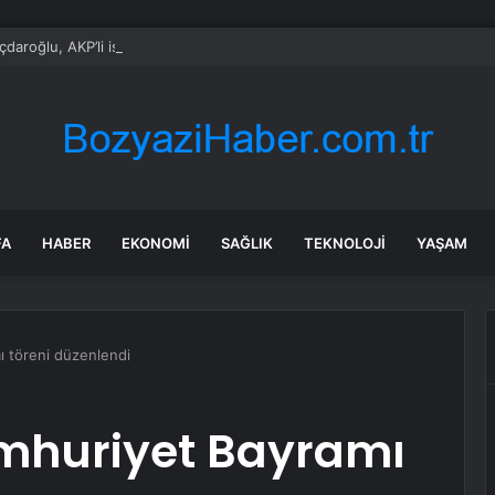
çdaroğlu, AKP’li isimle birlikte nikah şahitliği yaptı
FA
HABER
EKONOMI
SAĞLIK
TEKNOLOJI
YAŞAM
ı töreni düzenlendi
umhuriyet Bayramı