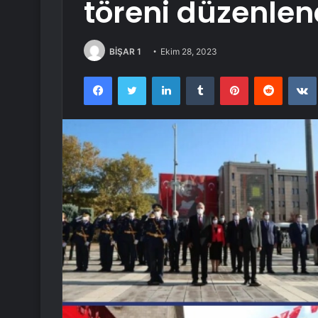
töreni düzenlen
BİŞAR 1
Ekim 28, 2023
Facebook
Twitter
LinkedIn
Tumblr
Pinterest
Reddit