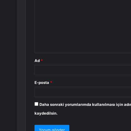
Y
o
r
u
m
*
Ad
*
E-posta
*
Daha sonraki yorumlarımda kullanılması için adı
kaydedilsin.