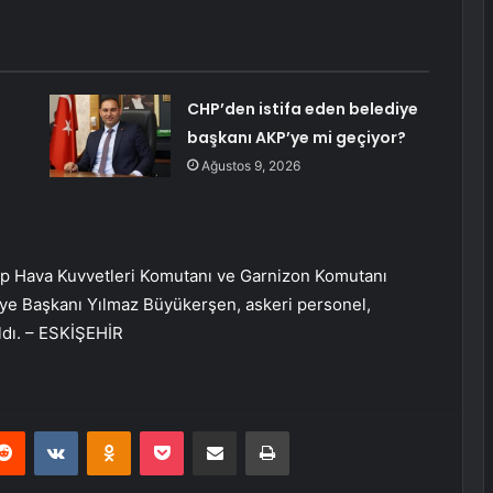
CHP’den istifa eden belediye
başkanı AKP’ye mi geçiyor?
Ağustos 9, 2026
ip Hava Kuvvetleri Komutanı ve Garnizon Komutanı
ye Başkanı Yılmaz Büyükerşen, askeri personel,
ıldı. – ESKİŞEHİR
erest
Reddit
VKontakte
Odnoklassniki
Pocket
E-Posta ile paylaş
Yazdır