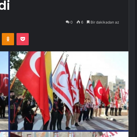
di
0
6
Bir dakikadan az
VKontakte
Odnoklassniki
Pocket