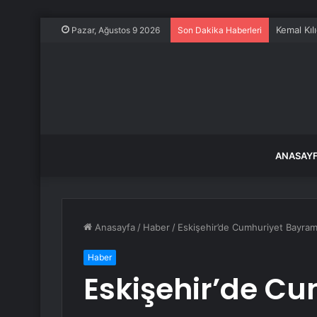
Kemal Kılı
Pazar, Ağustos 9 2026
Son Dakika Haberleri
ANASAY
Anasayfa
/
Haber
/
Eskişehir’de Cumhuriyet Bayram
Haber
Eskişehir’de C