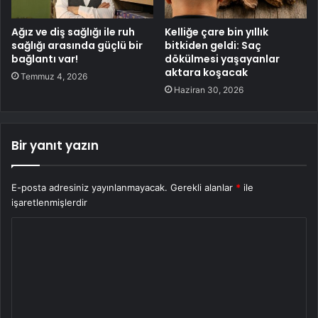
Ağız ve diş sağlığı ile ruh
Kelliğe çare bin yıllık
sağlığı arasında güçlü bir
bitkiden geldi: Saç
bağlantı var!
dökülmesi yaşayanlar
aktara koşacak
Temmuz 4, 2026
Haziran 30, 2026
Bir yanıt yazın
E-posta adresiniz yayınlanmayacak.
Gerekli alanlar
*
ile
işaretlenmişlerdir
Y
o
r
u
m