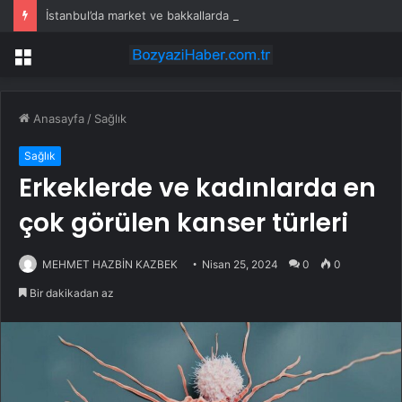
İstanbul’da market ve bakkallarda yeni uygulama devreye girdi
Menü
Anasayfa
/
Sağlık
Sağlık
Erkeklerde ve kadınlarda en
çok görülen kanser türleri
MEHMET HAZBİN KAZBEK
Nisan 25, 2024
0
0
Bir dakikadan az