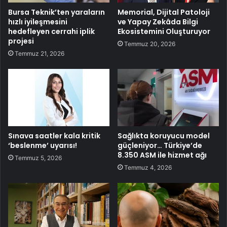
Bursa Teknik’ten yaraların
Memorial, Dijital Patoloji
hızlı iyileşmesini
ve Yapay Zekâda Bilgi
hedefleyen cerrahi iplik
Ekosistemini Oluşturuyor
projesi
Temmuz 20, 2026
Temmuz 21, 2026
Sınava saatler kala kritik
Sağlıkta koruyucu model
‘beslenme’ uyarısı!
güçleniyor… Türkiye’de
8.350 ASM ile hizmet ağı
Temmuz 5, 2026
Temmuz 4, 2026