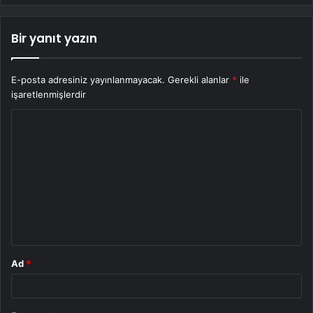
Bir yanıt yazın
E-posta adresiniz yayınlanmayacak.
Gerekli alanlar
*
ile
işaretlenmişlerdir
Y
o
r
u
m
*
Ad
*