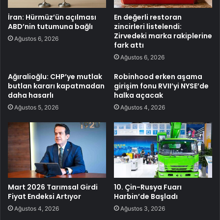
İran: Hürmüz’ün açılması
En değerli restoran
ABD’nin tutumuna bağlı
zincirleri listelendi:
Zirvedeki marka rakiplerine
Ağustos 6, 2026
fark attı
Ağustos 6, 2026
Ağıralioğlu: CHP’ye mutlak
Robinhood erken aşama
butlan kararı kapatmadan
girişim fonu RVII’yi NYSE’de
daha hasarlı
halka açacak
Ağustos 5, 2026
Ağustos 4, 2026
Mart 2026 Tarımsal Girdi
10. Çin-Rusya Fuarı
Fiyat Endeksi Artıyor
Harbin’de Başladı
Ağustos 4, 2026
Ağustos 3, 2026