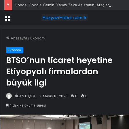
Honda, Google Gemini Yapay Zeka Asistanını Araçlarına Entegre Ediyor
Menü
Anasayfa
/
Ekonomi
Ekonomi
BTSO’nun ticaret heyetine
Etiyopyalı firmalardan
büyük ilgi
DİLAN BİÇER
Mayıs 18, 2026
0
0
4 dakika okuma süresi