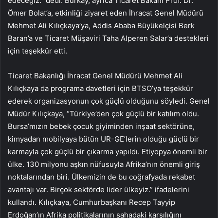
edeceğiz.” dedi. Burkay, ayrıca Ticaret Bakanı Prof. Dr.
Ömer Bolat’a, etkinliği ziyaret eden İhracat Genel Müdürü
Mehmet Ali Kılıçkaya’ya, Addis Ababa Büyükelçisi Berk
Baran’a ve Ticaret Müşaviri Taha Alperen Salar’a destekleri
için teşekkür etti.
Ticaret Bakanlığı İhracat Genel Müdürü Mehmet Ali
Kılıçkaya da programa davetleri için BTSO’ya teşekkür
ederek organizasyonun çok güçlü olduğunu söyledi. Genel
Müdür Kılıçkaya, “Türkiye’den çok güçlü bir katılım oldu.
Bursa’mızın bebek çocuk giyiminden inşaat sektörüne,
kimyadan mobilyaya bütün UR-GE’lerin olduğu güçlü bir
karmayla çok güçlü bir çıkarma yapıldı. Etiyopya önemli bir
ülke. 130 milyonu aşkın nüfusuyla Afrika’nın önemli giriş
noktalarından biri. Ülkemizin de bu coğrafyada rekabet
avantajı var. Birçok sektörde lider ülkeyiz.” ifadelerini
kullandı. Kılıçkaya, Cumhurbaşkanı Recep Tayyip
Erdoğan’ın Afrika politikalarının sahadaki karşılığını