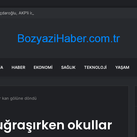
çdaroğlu, AKP’li isimle birlikte nikah şahitliği yaptı
FA
HABER
EKONOMI
SAĞLIK
TEKNOLOJI
YAŞAM
lar kan gölüne döndü
uğraşırken okullar