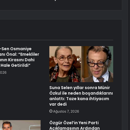
i-Sen Osmaniye
nı Önal: “Emekliler
nın Kirasını Dahi
ale Getirildi”
2026
Suna Selen yıllar sonra Münir
Özkul ile neden boşandıklarını
anlattı: Taze kana ihtiyacım
var dedi
Ağustos 7, 2026
Özgür Özel’in Yeni Parti
Açıklamasının Ardından