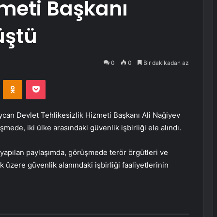
zmeti Başkanı
üştü
0
0
Bir dakikadan az
VKontakte
Odnoklassniki
Pocket
aycan Devlet Tehlikesizlik Hizmeti Başkanı Ali Nağiyev
mede, iki ülke arasındaki güvenlik işbirliği ele alındı.
 yapılan paylaşımda, görüşmede terör örgütleri ve
üzere güvenlik alanındaki işbirliği faaliyetlerinin