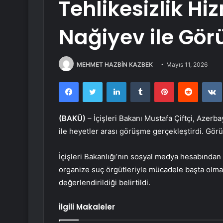
Tehlikesizlik Hi
Nağiyev ile Gör
MEHMET HAZBİN KAZBEK
Mayıs 11, 2026
Facebook
Twitter
LinkedIn
Tumblr
Pinterest
Reddit
(BAKÜ)
– İçişleri Bakanı Mustafa Çiftçi, Azerb
ile heyetler arası görüşme gerçekleştirdi. Görüş
İçişleri Bakanlığı’nın sosyal medya hesabından
organize suç örgütleriyle mücadele başta olmak 
değerlendirildiği belirtildi.
İlgili Makaleler