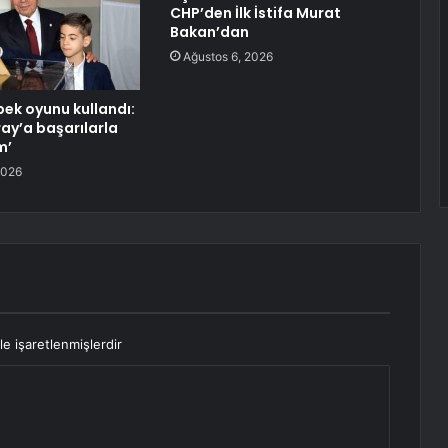
CHP’den İlk İstifa Murat
Bakan’dan
Ağustos 6, 2026
ek oyunu kullandı:
ay’a başarılarla
m’
2026
le işaretlenmişlerdir