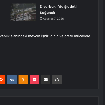
Diyarbakır’da Şiddetli
Sağanak
Ağustos 7, 2026
venlik alanındaki mevcut işbirliğinin ve ortak mücadele
erest
Reddit
VKontakte
Odnoklassniki
Pocket
E-Posta ile paylaş
Yazdır