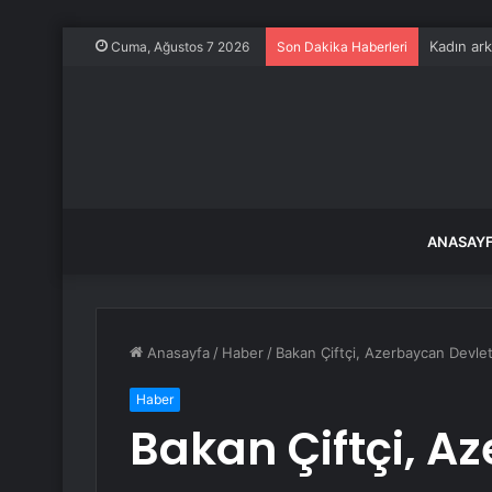
Kadın ark
Cuma, Ağustos 7 2026
Son Dakika Haberleri
ANASAY
Anasayfa
/
Haber
/
Bakan Çiftçi, Azerbaycan Devlet
Haber
Bakan Çiftçi, A