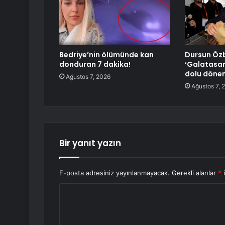
Bedriye’nin ölümünde kan
Dursun Özb
donduran 7 dakika!
‘Galatasar
dolu döne
Ağustos 7, 2026
Ağustos 7, 
Bir yanıt yazın
E-posta adresiniz yayınlanmayacak.
Gerekli alanlar
*
i
Y
o
r