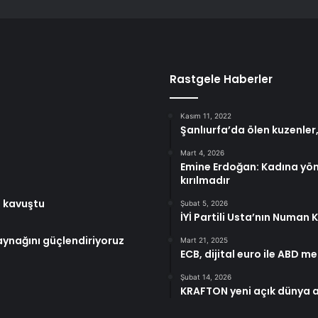
Rastgele Haberler
Kasım 11, 2022
Şanlıurfa’da ölen kuzenler
Mart 4, 2026
Emine Erdoğan: Kadına yöne
kırılmadır
a kavuştu
Şubat 5, 2026
İYİ Partili Usta’nın Numan 
kaynağını güçlendiriyoruz
Mart 21, 2025
ECB, dijital euro ile ABD m
Şubat 14, 2026
KRAFTON yeni açık dünya a