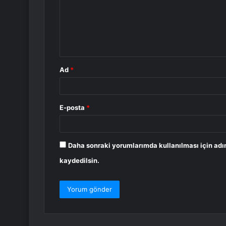
u
m
*
Ad
*
E-posta
*
Daha sonraki yorumlarımda kullanılması için adı
kaydedilsin.