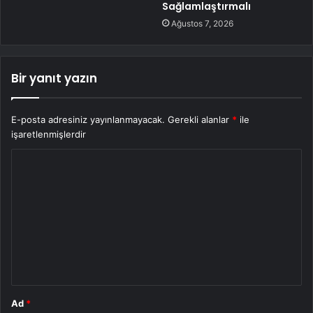
Sağlamlaştırmalı
Ağustos 7, 2026
Bir yanıt yazın
E-posta adresiniz yayınlanmayacak.
Gerekli alanlar
*
ile
işaretlenmişlerdir
Y
o
r
u
m
*
Ad
*