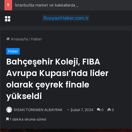
İstanbul’da market ve bakkallarda yeni uygulama devreye girdi
Menü
Anasayfa
/
Haber
Haber
Bahçeşehir Koleji, FIBA ​​
Avrupa Kupası’nda lider
olarak çeyrek finale
yükseldi
İHSAN TÜRKMEN ALBAYRAK
Şubat 7, 2024
0
0
1 dakika okuma süresi