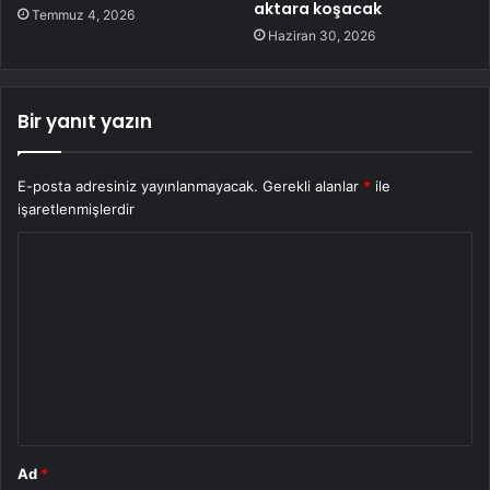
aktara koşacak
Temmuz 4, 2026
Haziran 30, 2026
Bir yanıt yazın
E-posta adresiniz yayınlanmayacak.
Gerekli alanlar
*
ile
işaretlenmişlerdir
Y
o
r
u
m
*
Ad
*