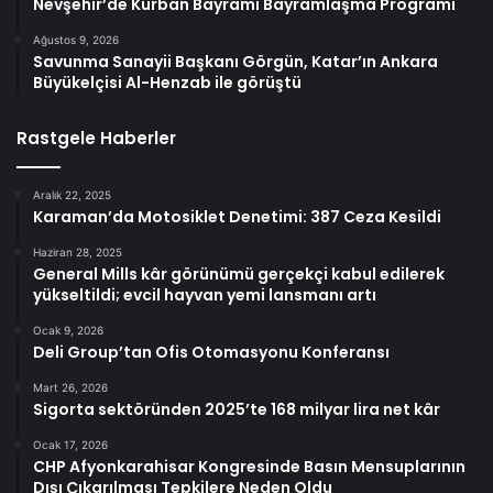
Nevşehir’de Kurban Bayramı Bayramlaşma Programı
Ağustos 9, 2026
Savunma Sanayii Başkanı Görgün, Katar’ın Ankara
Büyükelçisi Al-Henzab ile görüştü
Rastgele Haberler
Aralık 22, 2025
Karaman’da Motosiklet Denetimi: 387 Ceza Kesildi
Haziran 28, 2025
General Mills kâr görünümü gerçekçi kabul edilerek
yükseltildi; evcil hayvan yemi lansmanı artı
Ocak 9, 2026
Deli Group’tan Ofis Otomasyonu Konferansı
Mart 26, 2026
Sigorta sektöründen 2025’te 168 milyar lira net kâr
Ocak 17, 2026
CHP Afyonkarahisar Kongresinde Basın Mensuplarının
Dışı Çıkarılması Tepkilere Neden Oldu