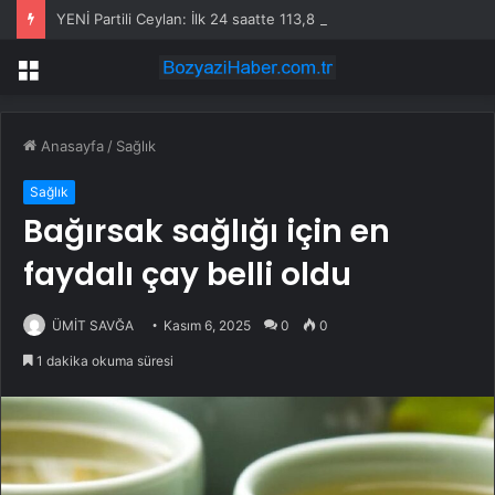
YENİ Partili Ceylan: İlk 24 saatte 113,8 milyon lira bağış toplandı
Menü
Anasayfa
/
Sağlık
Sağlık
Bağırsak sağlığı için en
faydalı çay belli oldu
ÜMİT SAVĞA
Kasım 6, 2025
0
0
1 dakika okuma süresi