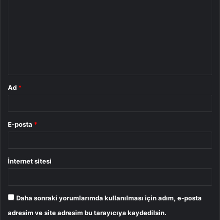
o
r
u
m
*
Ad
*
E-posta
*
İnternet sitesi
Daha sonraki yorumlarımda kullanılması için adım, e-posta
adresim ve site adresim bu tarayıcıya kaydedilsin.