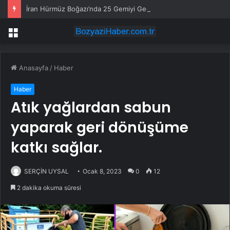
İran Hürmüz Boğazı’nda 25 Gemiyi Geçişe İzin Verdi
Menü
Anasayfa
/
Haber
Haber
Atık yağlardan sabun
yaparak geri dönüşüme
katkı sağlar.
SERÇİN UYSAL
Ocak 8, 2023
0
12
2 dakika okuma süresi