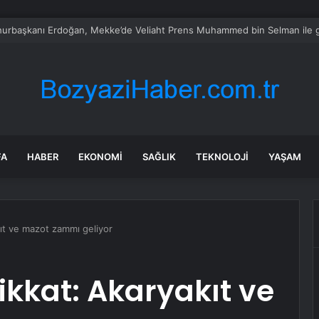
bul’da market ve bakkallarda yeni uygulama devreye girdi
FA
HABER
EKONOMI
SAĞLIK
TEKNOLOJI
YAŞAM
kıt ve mazot zammı geliyor
ikkat: Akaryakıt ve