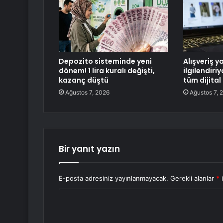
Depozito sisteminde yeni
Alışveriş y
dönem! 1 lira kuralı değişti,
ilgilendiri
kazanç düştü
tüm dijital
Ağustos 7, 2026
Ağustos 7, 
Bir yanıt yazın
E-posta adresiniz yayınlanmayacak.
Gerekli alanlar
*
i
Y
o