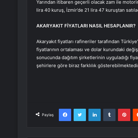
Yarından itibaren geçerli olacak zam ile motorini
lira 40 kuruş, İzmir’de 21 lira 47 kuruştan satıla
AKARYAKIT FİYATLARI NASIL HESAPLANIR?
Akaryakıt fiyatları rafineriler tarafından Türki
fiyatlarının ortalaması ve dolar kurundaki değ
sonucunda dağıtım şirketlerinin uyguladığı fiya
şehirlere göre biraz farklılık gösterebilmektedi
Facebook
Twitter
LinkedIn
Tumblr
Pint
Paylaş