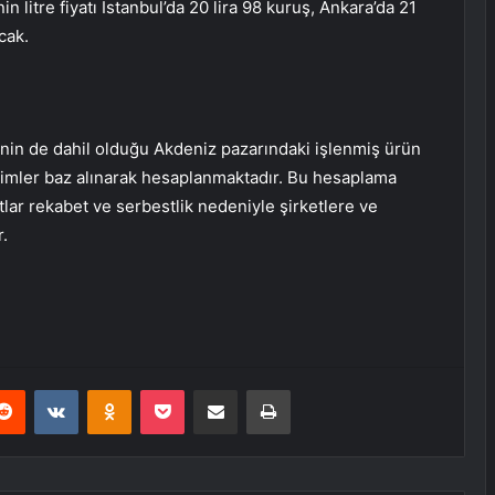
n litre fiyatı İstanbul’da 20 lira 98 kuruş, Ankara’da 21
cak.
ye’nin de dahil olduğu Akdeniz pazarındaki işlenmiş ürün
işimler baz alınarak hesaplanmaktadır. Bu hesaplama
tlar rekabet ve serbestlik nedeniyle şirketlere ve
r.
erest
Reddit
VKontakte
Odnoklassniki
Pocket
E-Posta ile paylaş
Yazdır