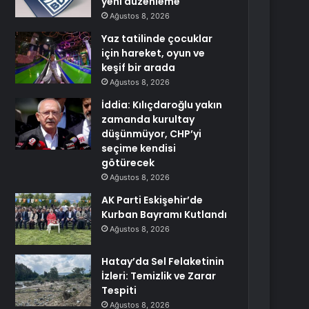
yeni düzenleme
Ağustos 8, 2026
Yaz tatilinde çocuklar
için hareket, oyun ve
keşif bir arada
Ağustos 8, 2026
İddia: Kılıçdaroğlu yakın
zamanda kurultay
düşünmüyor, CHP’yi
seçime kendisi
götürecek
Ağustos 8, 2026
AK Parti Eskişehir’de
Kurban Bayramı Kutlandı
Ağustos 8, 2026
Hatay’da Sel Felaketinin
İzleri: Temizlik ve Zarar
Tespiti
Ağustos 8, 2026