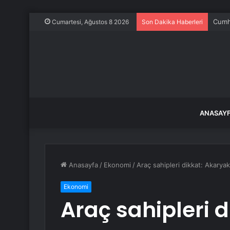
İstan
Cumartesi, Ağustos 8 2026
Son Dakika Haberleri
ANASAY
Anasayfa
/
Ekonomi
/
Araç sahipleri dikkat: Akarya
Ekonomi
Araç sahipleri d