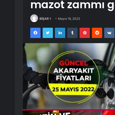
mazot zammı ge
BİŞAR 1
Mayıs 18, 2023
Facebook
Twitter
LinkedIn
Tumblr
Pinterest
Reddit