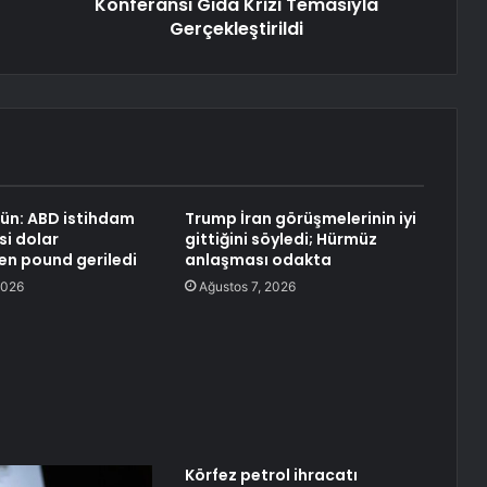
Konferansı Gıda Krizi Temasıyla
Gerçekleştirildi
gün: ABD istihdam
Trump İran görüşmelerinin iyi
si dolar
gittiğini söyledi; Hürmüz
ken pound geriledi
anlaşması odakta
2026
Ağustos 7, 2026
Körfez petrol ihracatı