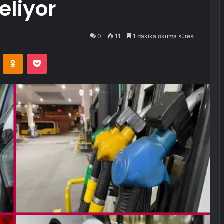
liyor
0
11
1 dakika okuma süresi
VKontakte
Odnoklassniki
Pocket