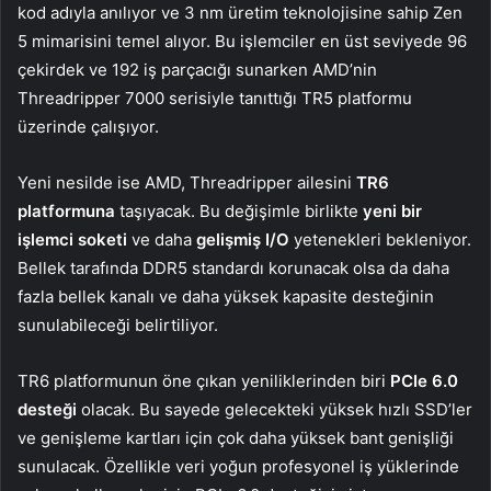
kod adıyla anılıyor ve 3 nm üretim teknolojisine sahip Zen
5 mimarisini temel alıyor. Bu işlemciler en üst seviyede 96
çekirdek ve 192 iş parçacığı sunarken AMD’nin
Threadripper 7000 serisiyle tanıttığı TR5 platformu
üzerinde çalışıyor.
Yeni nesilde ise AMD, Threadripper ailesini
TR6
platformuna
taşıyacak. Bu değişimle birlikte
yeni bir
işlemci soketi
ve daha
gelişmiş I/O
yetenekleri bekleniyor.
Bellek tarafında DDR5 standardı korunacak olsa da daha
fazla bellek kanalı ve daha yüksek kapasite desteğinin
sunulabileceği belirtiliyor.
TR6 platformunun öne çıkan yeniliklerinden biri
PCIe 6.0
desteği
olacak. Bu sayede gelecekteki yüksek hızlı SSD’ler
ve genişleme kartları için çok daha yüksek bant genişliği
sunulacak. Özellikle veri yoğun profesyonel iş yüklerinde