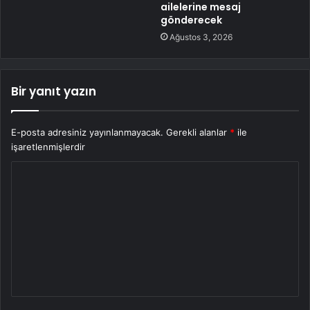
ailelerine mesaj
gönderecek
Ağustos 3, 2026
Bir yanıt yazın
E-posta adresiniz yayınlanmayacak.
Gerekli alanlar
*
ile
işaretlenmişlerdir
Y
o
r
u
m
*