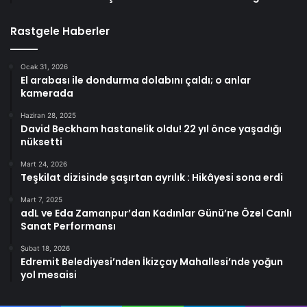
Rastgele Haberler
Ocak 31, 2026
El arabası ile dondurma dolabını çaldı; o anlar
kamerada
Haziran 28, 2025
David Beckham hastanelik oldu! 22 yıl önce yaşadığı
nüksetti
Mart 24, 2026
Teşkilat dizisinde şaşırtan ayrılık : Hikâyesi sona erdi
Mart 7, 2025
adL ve Eda Zamanpur’dan Kadınlar Günü’ne Özel Canlı
Sanat Performansı
Şubat 18, 2026
Edremit Belediyesi’nden İkizçay Mahallesi’nde yoğun
yol mesaisi