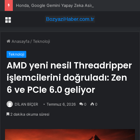
Honda, Google Gemini Yapay Zeka Asistanını Araçlarına Entegre Ediyor
Menü
Anasayfa
/
Teknoloji
Teknoloji
AMD yeni nesil Threadripper
işlemcilerini doğruladı: Zen
6 ve PCIe 6.0 geliyor
DİLAN BİÇER
Temmuz 6, 2026
0
0
2 dakika okuma süresi