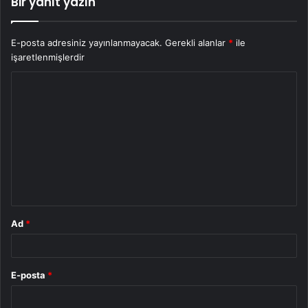
Bir yanıt yazın
E-posta adresiniz yayınlanmayacak.
Gerekli alanlar
*
ile
işaretlenmişlerdir
Y
o
r
u
m
*
Ad
*
E-posta
*