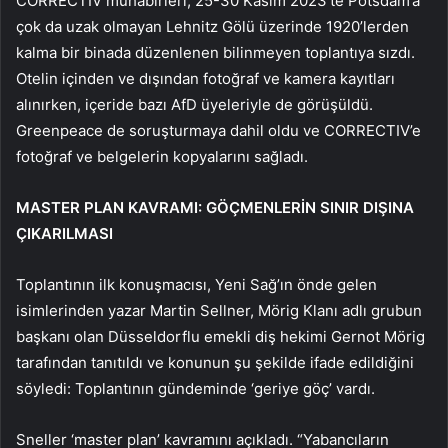
CORRECTIV muhabirleri, 25-30 Kasım 2023’te Potsdam’a
çok da uzak olmayan Lehnitz Gölü üzerinde 1920’lerden
kalma bir binada düzenlenen bilinmeyen toplantıya sızdı.
Otelin içinden ve dışından fotoğraf ve kamera kayıtları
alınırken, içeride bazı AfD üyeleriyle de görüşüldü.
Greenpeace de soruşturmaya dahil oldu ve CORRECTIV’e
fotoğraf ve belgelerin kopyalarını sağladı.
MASTER PLAN KAVRAMI: GÖÇMENLERİN SINIR DIŞINA
ÇIKARILMASI
Toplantının ilk konuşmacısı, Yeni Sağ’ın önde gelen
isimlerinden yazar Martin Sellner, Mörig Klanı adlı grubun
başkanı olan Düsseldorflu emekli diş hekimi Gernot Mörig
tarafından tanıtıldı ve konunun şu şekilde ifade edildiğini
söyledi: Toplantının gündeminde ‘geriye göç’ vardı.
Sneller ‘master plan’ kavramını açıkladı. “Yabancıların