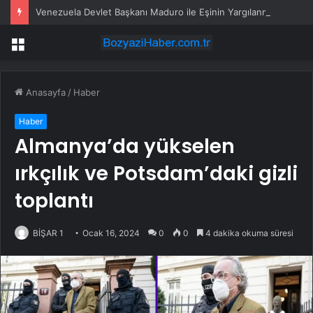
Venezuela Devlet Başkanı Maduro ile Eşinin Yargılanmasına 1 Haziran 2027’de Başlanacak
Menü
Anasayfa
/
Haber
Haber
Almanya’da yükselen
ırkçılık ve Potsdam’daki gizli
toplantı
BİŞAR 1
Ocak 16, 2024
0
0
4 dakika okuma süresi