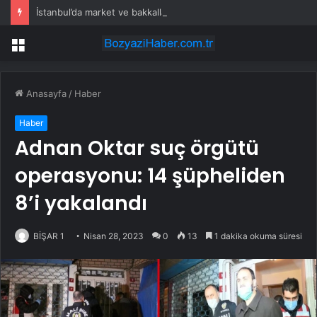
İstanbul’da market ve bakkallarda yeni uygulama devreye girdi
Menü
Anasayfa
/
Haber
Haber
Adnan Oktar suç örgütü
operasyonu: 14 şüpheliden
8’i yakalandı
BİŞAR 1
Nisan 28, 2023
0
13
1 dakika okuma süresi