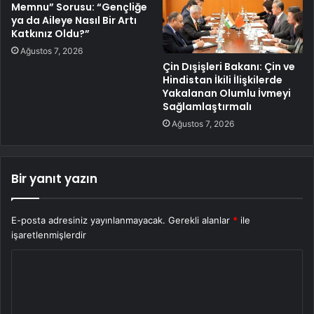
Memnu” Sorusu: “Gençliğe
ya da Aileye Nasıl Bir Artı
Katkınız Oldu?”
Ağustos 7, 2026
Çin Dışişleri Bakanı: Çin ve
Hindistan İkili İlişkilerde
Yakalanan Olumlu İvmeyi
Sağlamlaştırmalı
Ağustos 7, 2026
Bir yanıt yazın
E-posta adresiniz yayınlanmayacak.
Gerekli alanlar
*
ile
işaretlenmişlerdir
Y
o
r