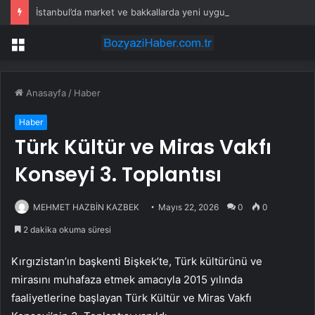
İstanbul’da market ve bakkallarda yeni uygulama devreye girdi
Menü
Anasayfa
/
Haber
Haber
Türk Kültür ve Miras Vakfı
Konseyi 3. Toplantısı
MEHMET HAZBİN KAZBEK
Mayıs 22, 2026
0
0
2 dakika okuma süresi
Kırgızistan’ın başkenti Bişkek’te, Türk kültürünü ve
mirasını muhafaza etmek amacıyla 2015 yılında
faaliyetlerine başlayan Türk Kültür ve Miras Vakfı