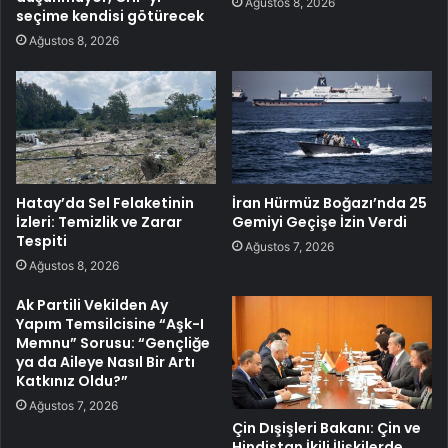
Ağustos 8, 2026
seçime kendisi götürecek
Ağustos 8, 2026
Hatay’da Sel Felaketinin
İran Hürmüz Boğazı’nda 25
İzleri: Temizlik ve Zarar
Gemiyi Geçişe İzin Verdi
Tespiti
Ağustos 7, 2026
Ağustos 8, 2026
Ak Partili Vekilden Ay
Yapım Temsilcisine “Aşk-I
Memnu” Sorusu: “Gençliğe
ya da Aileye Nasıl Bir Artı
Katkınız Oldu?”
Ağustos 7, 2026
Çin Dışişleri Bakanı: Çin ve
Hindistan İkili İlişkilerde