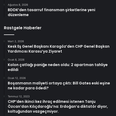
Ağustos 8, 2026
BDDK’den tasarruf finansman şirketlerine yeni
düzenleme
Rastgele Haberler
Mart 2, 2026
Kesk Eş Genel Başkanı Karagöz’den CHP Genel Başkan
Yardımcısı Karasu’ya Ziyaret
Ocak 8, 2026
Kolon çatlağı paniğe neden oldu: 2 apartman tahliye
edildi
Ocak 12, 2026
Boşanmanın maliyeti ortaya çıktı: Bill Gates eski eşine
ne kadar para ödedi?
Temmuz 12, 2023
CHP’den ikinci kez ihraç edilmesi istenen Tanju
Özcan’dan Kılıçdaroğlu’na: Erdoğan’a diktatör diyor,
koltuğundan vazgeçmiyor.