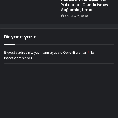
Yakalanan Olumlu İvmeyi
Sağlamlaştırmalı
Ağustos 7, 2026
Bir yanıt yazın
E-posta adresiniz yayınlanmayacak.
Gerekli alanlar
*
ile
işaretlenmişlerdir
Y
o
r
u
m
*